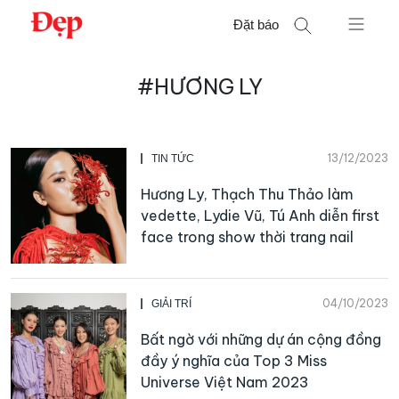
Chuyển
Đặt báo
đến
nội
Tìm
dung
#HƯƠNG LY
kiếm
cho:
13/12/2023
TIN TỨC
Hương Ly, Thạch Thu Thảo làm
vedette, Lydie Vũ, Tú Anh diễn first
face trong show thời trang nail
04/10/2023
GIẢI TRÍ
Bất ngờ với những dự án cộng đồng
đầy ý nghĩa của Top 3 Miss
Universe Việt Nam 2023