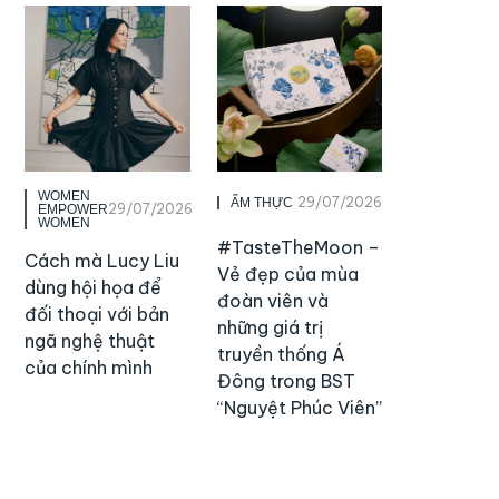
WOMEN
29/07/2026
ẨM THỰC
29/07/2026
EMPOWER
WOMEN
#TasteTheMoon –
Cách mà Lucy Liu
Vẻ đẹp của mùa
dùng hội họa để
đoàn viên và
đối thoại với bản
những giá trị
ngã nghệ thuật
truyền thống Á
của chính mình
Đông trong BST
“Nguyệt Phúc Viên”