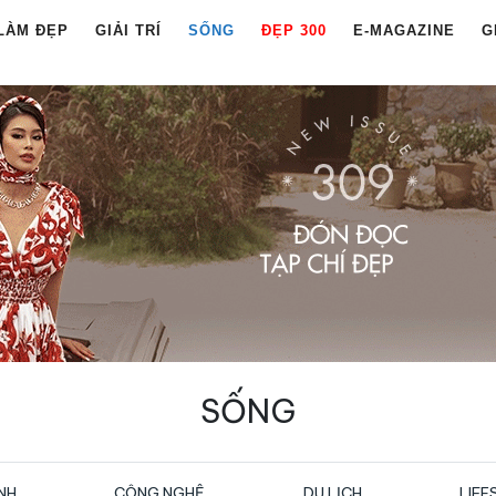
LÀM ĐẸP
GIẢI TRÍ
SỐNG
ĐẸP 300
E-MAGAZINE
G
SỐNG
NH
CÔNG NGHỆ
DU LỊCH
LIFE