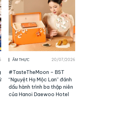
6
20/07/2026
ẨM THỰC
g
#TasteTheMoon – BST
ử
“Nguyệt Hạ Mộc Lan” đánh
dấu hành trình ba thập niên
của Hanoi Daewoo Hotel