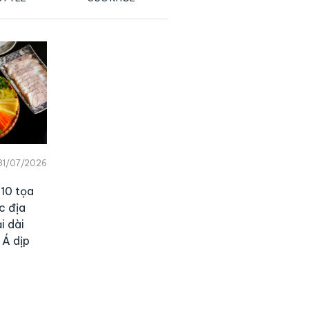
31/07/2026
10 tọa
c địa
i dài
 Á dịp