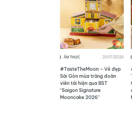
21/07/2026
ẨM THỰC
#TasteTheMoon – Vẻ đẹp
Sài Gòn mùa trăng đoàn
viên tái hiện qua BST
“Saigon Signature
Mooncake 2026”