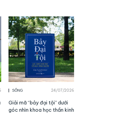
6
24/07/2026
SỐNG
a
Giải mã “bảy đại tội” dưới
góc nhìn khoa học thần kinh