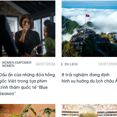
WOMEN EMPOWER
24/07/2026
23/07/202
DU LỊCH
WOMEN
Dấu ấn của những đóa hồng
8 trải nghiệm đang định
gốc Việt trong tựa phim
hình xu hướng du lịch châu 
trinh thám quốc tế “Blue
Season”