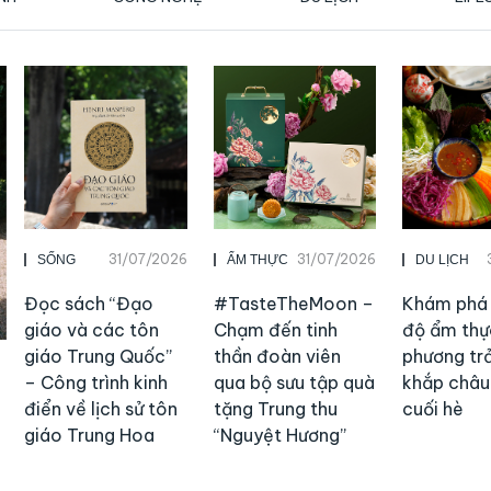
31/07/2026
31/07/2026
SỐNG
ẨM THỰC
DU LỊCH
Đọc sách “Đạo
#TasteTheMoon –
Khám phá 
giáo và các tôn
Chạm đến tinh
độ ẩm thự
giáo Trung Quốc”
thần đoàn viên
phương trả
– Công trình kinh
qua bộ sưu tập quà
khắp châu
điển về lịch sử tôn
tặng Trung thu
cuối hè
giáo Trung Hoa
“Nguyệt Hương”