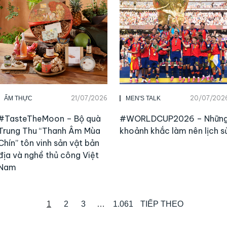
21/07/2026
20/07/202
ẨM THỰC
MEN'S TALK
#TasteTheMoon – Bộ quà
#WORLDCUP2026 – Nhữn
Trung Thu “Thanh Âm Mùa
khoảnh khắc làm nên lịch s
Chín” tôn vinh sản vật bản
địa và nghề thủ công Việt
Nam
1
2
3
…
1.061
TIẾP THEO