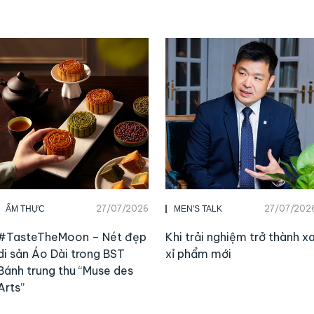
27/07/2026
27/07/202
ẨM THỰC
MEN'S TALK
#TasteTheMoon – Nét đẹp
Khi trải nghiệm trở thành x
di sản Áo Dài trong BST
xỉ phẩm mới
Bánh trung thu “Muse des
Arts”