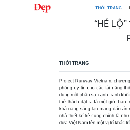
Chuyển
THỜI TRANG
đến
nội
“HÉ LỘ”
Tìm
dung
kiếm
cho:
THỜI TRANG
Project Runway Vietnam, chương tr
phóng uy tín cho các tài năng th
dung một phần sự cạnh tranh khốc 
thử thách đặt ra là một giới hạn
khả năng sáng tạo mang dấu ấn riê
nhà thiết kế trẻ cũng chính là nh
đưa Việt Nam lên một vị trí khác tr