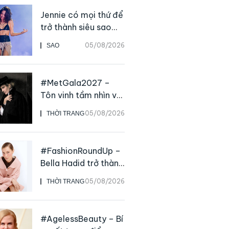
Jennie có mọi thứ để
trở thành siêu sao
solo, ngoại trừ hát
05/08/2026
SAO
live
#MetGala2027 –
Tôn vinh tầm nhìn và
sức ảnh hưởng sâu
05/08/2026
THỜI TRANG
rộng của NTK John
Galliano
#FashionRoundUp –
Bella Hadid trở thành
Đại sứ Toàn cầu của
05/08/2026
THỜI TRANG
Prada Beauty,
CHANEL mua lại
Charvet
#AgelessBeauty – Bí