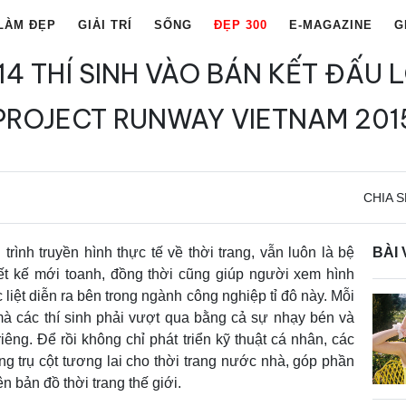
LÀM ĐẸP
GIẢI TRÍ
SỐNG
ĐẸP 300
E-MAGAZINE
G
 14 THÍ SINH VÀO BÁN KẾT ĐẤU 
PROJECT RUNWAY VIETNAM 201
CHIA S
ình truyền hình thực tế về thời trang, vẫn luôn là bệ
BÀI 
iết kế mới toanh, đồng thời cũng giúp người xem hình
liệt diễn ra bên trong ngành công nghiệp tỉ đô này. Mỗi
 mà các thí sinh phải vượt qua bằng cả sự nhạy bén và
ng. Để rồi không chỉ phát triển kỹ thuật cá nhân, các
ững trụ cột tương lai cho thời trang nước nhà, góp phần
ên bản đồ thời trang thế giới.