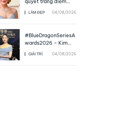
quyết trang điểm
“hack” tuổi như các
04/08/2026
LÀM ĐẸP
nữ minh tinh hàng
đầu
#BlueDragonSeriesA
wards2026 – Kim
Go Eun chiến thắng
04/08/2026
GIẢI TRÍ
Daesang, niềm vui
nhân đôi của Park Bo
Kyung sau 23 năm