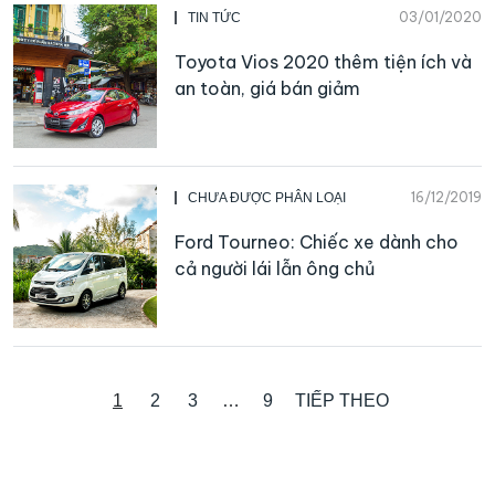
03/01/2020
TIN TỨC
Toyota Vios 2020 thêm tiện ích và
an toàn, giá bán giảm
16/12/2019
CHƯA ĐƯỢC PHÂN LOẠI
Ford Tourneo: Chiếc xe dành cho
cả người lái lẫn ông chủ
1
2
3
…
9
TIẾP THEO