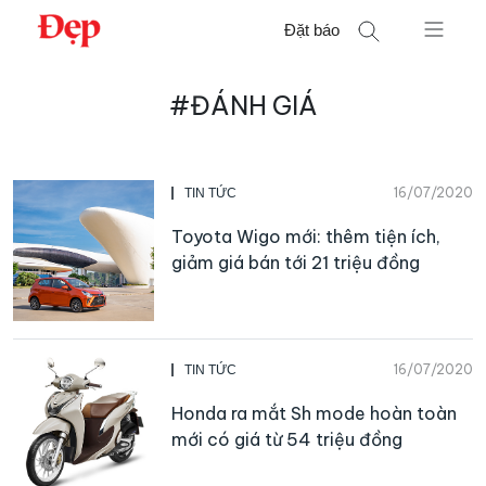
Chuyển
Đặt báo
đến
nội
Tìm
dung
#ĐÁNH GIÁ
kiếm
cho:
16/07/2020
TIN TỨC
Toyota Wigo mới: thêm tiện ích,
giảm giá bán tới 21 triệu đồng
16/07/2020
TIN TỨC
Honda ra mắt Sh mode hoàn toàn
mới có giá từ 54 triệu đồng