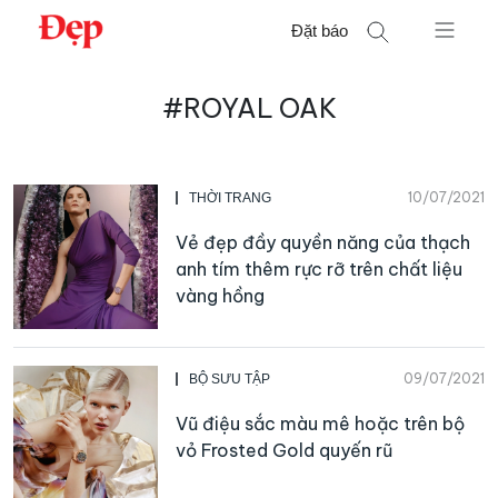
Chuyển
Đặt báo
đến
nội
Tìm
dung
#ROYAL OAK
kiếm
cho:
10/07/2021
THỜI TRANG
Vẻ đẹp đầy quyền năng của thạch
anh tím thêm rực rỡ trên chất liệu
vàng hồng
09/07/2021
BỘ SƯU TẬP
Vũ điệu sắc màu mê hoặc trên bộ
vỏ Frosted Gold quyến rũ