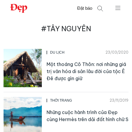
Chuyển
Đặt báo
đến
nội
Tìm
dung
#TÂY NGUYÊN
kiếm
cho:
23/03/2020
DU LỊCH
Một thoáng Cô Thôn: nơi những giá
trị văn hóa di sản lâu đời của tộc Ê
Đê được gìn giữ
23/11/2019
THỜI TRANG
Những cuộc hành trình của Đẹp
cùng Hermès trên dải đất hình chữ S