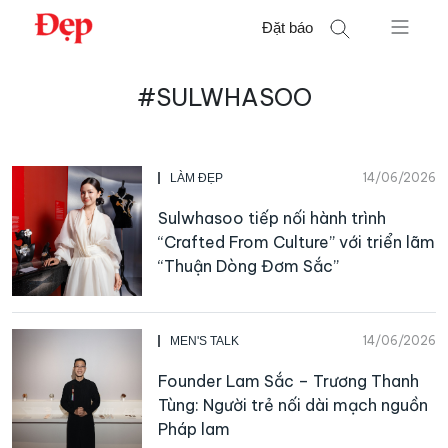
Chuyển
Đặt báo
đến
nội
Tìm
dung
#SULWHASOO
kiếm
cho:
14/06/2026
LÀM ĐẸP
Sulwhasoo tiếp nối hành trình
“Crafted From Culture” với triển lãm
“Thuận Dòng Đơm Sắc”
14/06/2026
MEN'S TALK
Founder Lam Sắc – Trương Thanh
Tùng: Người trẻ nối dài mạch nguồn
Pháp lam