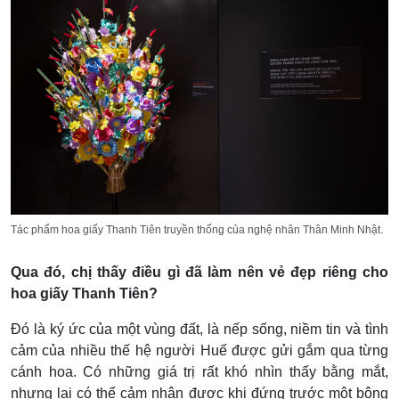
Tác phẩm hoa giấy Thanh Tiên truyền thống của nghệ nhân Thân Minh Nhật.
Qua đó, chị thấy điều gì đã làm nên vẻ đẹp riêng cho
hoa giấy Thanh Tiên?
Đó là ký ức của một vùng đất, là nếp sống, niềm tin và tình
cảm của nhiều thế hệ người Huế được gửi gắm qua từng
cánh hoa. Có những giá trị rất khó nhìn thấy bằng mắt,
nhưng lại có thể cảm nhận được khi đứng trước một bông