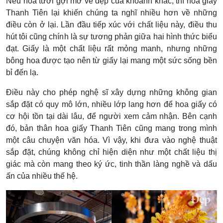
Nếu hoa tươi gợi mở vẻ đẹp của khoảnh khắc, thì hoa giấy
Thanh Tiên lại khiến chúng ta nghĩ nhiều hơn về những
điều còn ở lại. Lần đầu tiếp xúc với chất liệu này, điều thu
hút tôi cũng chính là sự tương phản giữa hai hình thức biểu
đạt.
Giấy là một chất liệu rất mỏng manh, nhưng những
bông hoa được tạo nên từ giấy lại mang một sức sống bền
bỉ đến lạ.
Điều này cho phép nghệ sĩ xây dựng những không gian
sắp đặt có quy mô lớn, nhiều lớp lang hơn để hoa giấy có
cơ hội tồn tại dài lâu, để người xem cảm nhận. Bên cạnh
đó,
bản thân hoa giấy Thanh Tiên cũng mang trong mình
một câu chuyện văn hóa. Vì vậy, khi đưa vào nghệ thuật
sắp đặt, chúng không chỉ hiện diện như một chất liệu thị
giác mà còn mang theo ký ức, tinh thần làng nghề và dấu
ấn của nhiều thế hệ.