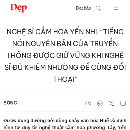
Chuyển
Đặt báo
đến
nội
Tìm
dung
NGHỆ SĨ CẮM HOA YẾN NHI: “TIẾNG
kiếm
cho:
NÓI NGUYÊN BẢN CỦA TRUYỀN
THỐNG ĐƯỢC GIỮ VỮNG KHI NGHỆ
SĨ ĐỦ KHIÊM NHƯỜNG ĐỂ CÙNG ĐỐI
THOẠI”
SỐNG
Được dung dưỡng bởi dòng chảy văn hóa Huế và định
hình tư duy từ nghệ thuật cắm hoa phương Tây, Yến