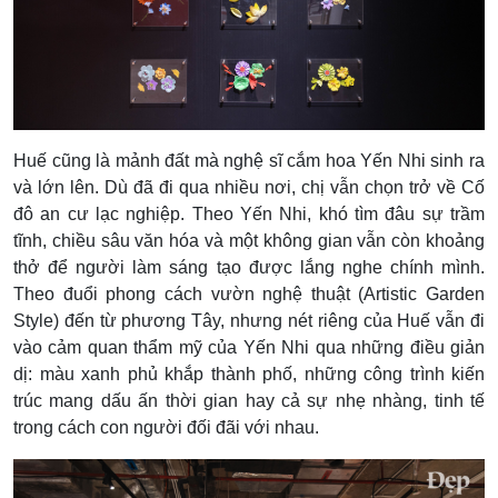
Huế cũng là mảnh đất mà nghệ sĩ cắm hoa Yến Nhi sinh ra
và lớn lên. Dù đã đi qua nhiều nơi, chị vẫn chọn trở về Cố
đô an cư lạc nghiệp. Theo Yến Nhi, khó tìm đâu sự trầm
tĩnh, chiều sâu văn hóa và một không gian vẫn còn khoảng
thở để người làm sáng tạo được lắng nghe chính mình.
Theo đuổi phong cách vườn nghệ thuật (Artistic Garden
Style) đến từ phương Tây, nhưng nét riêng của Huế vẫn đi
vào cảm quan thẩm mỹ của Yến Nhi qua những điều giản
dị: màu xanh phủ khắp thành phố, những công trình kiến
trúc mang dấu ấn thời gian hay cả sự nhẹ nhàng, tinh tế
trong cách con người đối đãi với nhau.