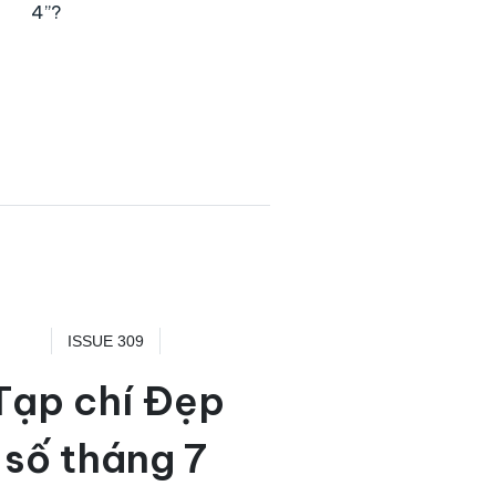
4”?
ISSUE 309
Tạp chí Đẹp
số tháng 7