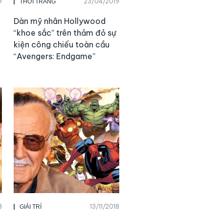
9
23/04/2019
THỜI TRANG
Dàn mỹ nhân Hollywood
“khoe sắc” trên thảm đỏ sự
kiện công chiếu toàn cầu
“Avengers: Endgame”
8
13/11/2018
GIẢI TRÍ