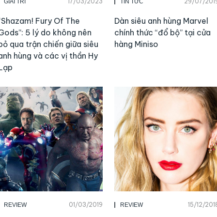
17/03/2023
29/07/201
GIẢI TRÍ
TIN TỨC
“Shazam! Fury Of The
Dàn siêu anh hùng Marvel
Gods”: 5 lý do không nên
chính thức “đổ bộ” tại cửa
bỏ qua trận chiến giữa siêu
hàng Miniso
anh hùng và các vị thần Hy
Lạp
01/03/2019
15/12/201
REVIEW
REVIEW