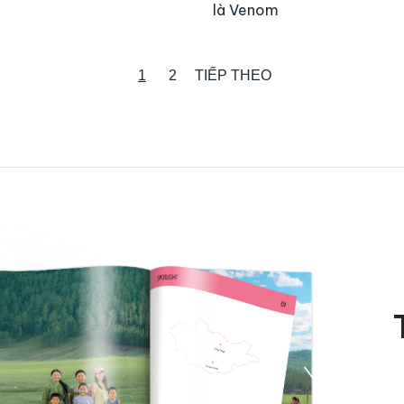
là Venom
1
2
TIẾP THEO