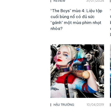
31/07/2024
REVIEW
“The Boys” mùa 4: Liệu tập
cuối bùng nổ có đủ sức
“gánh” một mùa phim nhạt
nhòa?
10/04/2019
HẬU TRƯỜNG