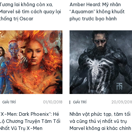
Tương lai không còn xa,
Amber Heard: Mỹ nhân
Marvel sẽ tìm cách quay lại
“Aquaman” không khuất
thống trị Oscar
phục trước bạo hành
01/10/2018
20/09/201
GIẢI TRÍ
GIẢI TRÍ
“X-Men: Dark Phoenix”: Hé
Nhân vật phức tạp, tăm tối
Lộ Chương Truyện Tăm Tối
và cũng thú vị nhất vũ trụ
Nhất Vũ Trụ X-Men
Marvel không ai khác chính