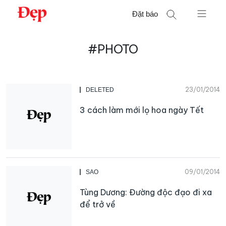
Chuyển
Đặt báo
đến
nội
Tìm
dung
#PHOTO
kiếm
cho:
23/01/2014
DELETED
3 cách làm mới lọ hoa ngày Tết
09/01/2014
SAO
Tùng Dương: Đường độc đạo đi xa
để trở về