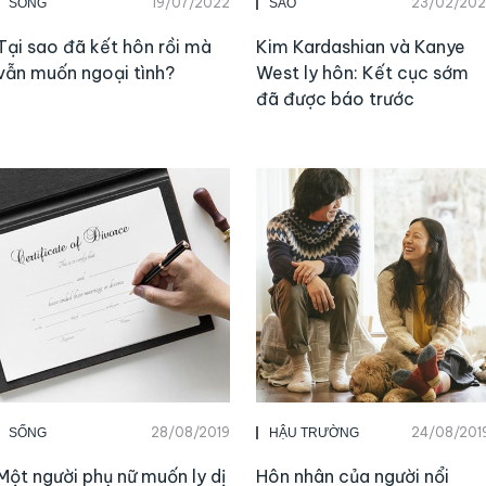
19/07/2022
23/02/202
SỐNG
SAO
Tại sao đã kết hôn rồi mà
Kim Kardashian và Kanye
vẫn muốn ngoại tình?
West ly hôn: Kết cục sớm
đã được báo trước
28/08/2019
24/08/201
SỐNG
HẬU TRƯỜNG
Một người phụ nữ muốn ly dị
Hôn nhân của người nổi