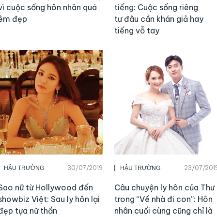
vì cuộc sống hôn nhân quá
tiếng: Cuộc sống riêng
êm đẹp
tư đâu cần khán giả hay
tiếng vỗ tay
30/07/2019
23/07/201
HẬU TRƯỜNG
HẬU TRƯỜNG
Sao nữ từ Hollywood đến
Câu chuyện ly hôn của Thư
showbiz Việt: Sau ly hôn lại
trong “Về nhà đi con”: Hôn
đẹp tựa nữ thần
nhân cuối cùng cũng chỉ là