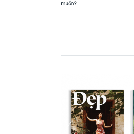
muốn?