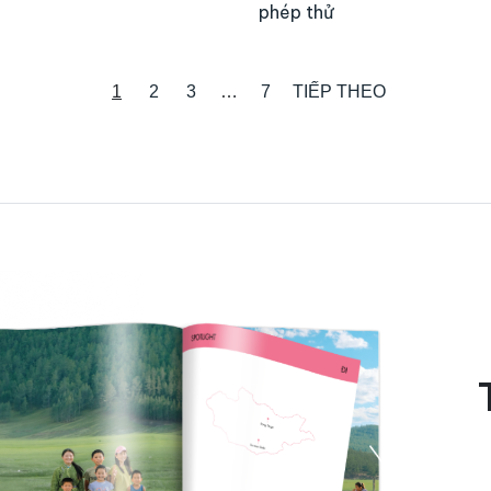
phép thử
1
2
3
…
7
TIẾP THEO