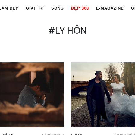
LÀM ĐẸP
GIẢI TRÍ
SỐNG
ĐẸP 300
E-MAGAZINE
G
#LY HÔN