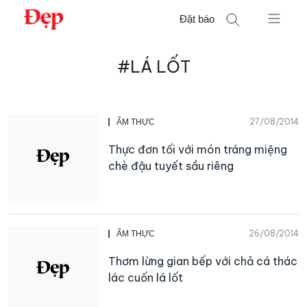
Chuyển
Đặt báo
đến
nội
Tìm
dung
#LÁ LỐT
kiếm
cho:
27/08/2014
ẨM THỰC
Thực đơn tối với món tráng miệng
chè đậu tuyết sầu riêng
26/08/2014
ẨM THỰC
Thơm lừng gian bếp với chả cá thác
lác cuốn lá lốt