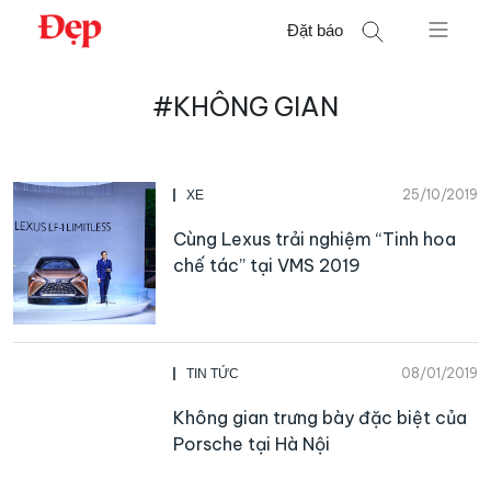
Chuyển
Đặt báo
đến
nội
Tìm
dung
#KHÔNG GIAN
kiếm
cho:
25/10/2019
XE
Cùng Lexus trải nghiệm “Tinh hoa
chế tác” tại VMS 2019
08/01/2019
TIN TỨC
Không gian trưng bày đặc biệt của
Porsche tại Hà Nội