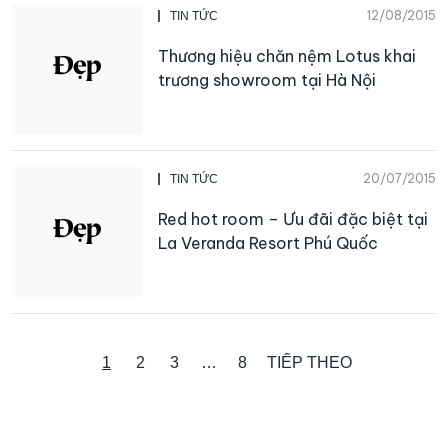
12/08/2015
TIN TỨC
Thương hiệu chăn nệm Lotus khai
trương showroom tại Hà Nội
20/07/2015
TIN TỨC
Red hot room – Ưu đãi đặc biệt tại
La Veranda Resort Phú Quốc
1
2
3
…
8
TIẾP THEO