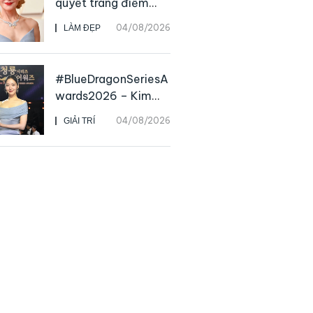
quyết trang điểm
“hack” tuổi như các
04/08/2026
LÀM ĐẸP
nữ minh tinh hàng
đầu
#BlueDragonSeriesA
wards2026 – Kim
Go Eun chiến thắng
04/08/2026
GIẢI TRÍ
Daesang, niềm vui
nhân đôi của Park Bo
Kyung sau 23 năm