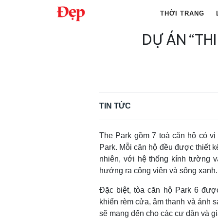
Chuyển
THỜI TRANG
đến
nội
DỰ ÁN “TH
Tìm
dung
kiếm
cho:
TIN TỨC
The Park gồm 7 toà căn hộ có vị 
Park. Mỗi căn hộ đều được thiết kế
nhiên, với hệ thống kính tường 
hướng ra công viên và sông xanh
Đặc biệt, tòa căn hộ Park 6 đượ
khiển rèm cửa, âm thanh và ánh s
sẽ mang đến cho các cư dân và gi