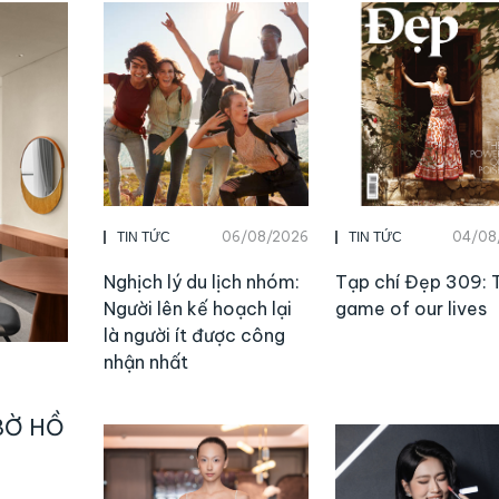
06/08/2026
04/08
TIN TỨC
TIN TỨC
Nghịch lý du lịch nhóm:
Tạp chí Đẹp 309: 
Người lên kế hoạch lại
game of our lives
là người ít được công
nhận nhất
BỜ HỒ