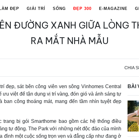
LÀM ĐẸP
GIẢI TRÍ
SỐNG
ĐẸP 300
E-MAGAZINE
G
IÊN ĐƯỜNG XANH GIỮA LÒNG 
RA MẮT NHÀ MẪU
CHIA S
trí đẹp, sát bên công viên ven sông Vinhomes Central
BÀI 
 ưu việt để tận dụng vị trí vàng, đón gió và ánh sáng tự
và ban công thoáng mát, mang đến tầm nhìn tuyệt đẹp
.
c trang bị gói Smarthome bao gồm các hệ thống điều
áng tự động. The Park với những nét độc đáo của mình
a đình một cuộc sống trọn vẹn và đẳng cấp như đang ở