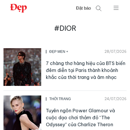
Chuyển
Đặt báo
đến
nội
Tìm
dung
#DIOR
kiếm
cho:
28/07/2026
ĐẸP MEN +
7 chàng thơ hàng hiệu của BTS biến
đêm diễn tại Paris thành khoảnh
khắc của thời trang và âm nhạc
24/07/2026
THỜI TRANG
Tuyên ngôn Power Glamour và
cuộc dạo chơi thảm đỏ “The
Odyssey” của Charlize Theron