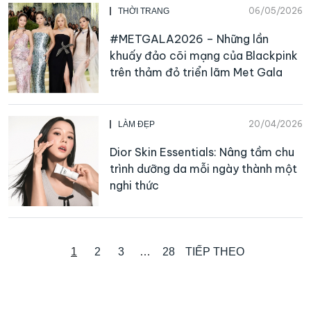
06/05/2026
THỜI TRANG
#METGALA2026 – Những lần
khuấy đảo cõi mạng của Blackpink
trên thảm đỏ triển lãm Met Gala
20/04/2026
LÀM ĐẸP
Dior Skin Essentials: Nâng tầm chu
trình dưỡng da mỗi ngày thành một
nghi thức
1
2
3
…
28
TIẾP THEO