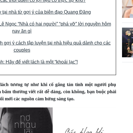
các thói quen có lợi liệu có thực sự khó?
ảy tại nhà từ gợi ý của biên đạo Quang Đăng
Lê Ngọc “Nhà có hai người” “phá vỡ” lời nguyền hôm
nay ăn gì
gợi ý cách tập luyện tại nhà hiệu quả dành cho các
couples
: Hãy để viết lách là một “khoái lạc”!
lách tương tự như khi cố gắng tán tỉnh một người phụ
n bẩm thường viết rất dễ dàng, còn không, bạn buộc phải
 đổi mới các nguồn cảm hứng sáng tạo.