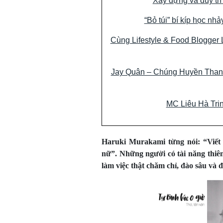
Xây dựng và duy trì 
“Bỏ túi” bí kíp học nh
Cùng Lifestyle & Food Blogger 
Jay Quân – Chúng Huyền Thanh 
MC Liêu Hà Trinh
Haruki Murakami từng nói: “Viết 
nữ”. Những người có tài năng thiê
làm việc thật chăm chỉ, đào sâu và