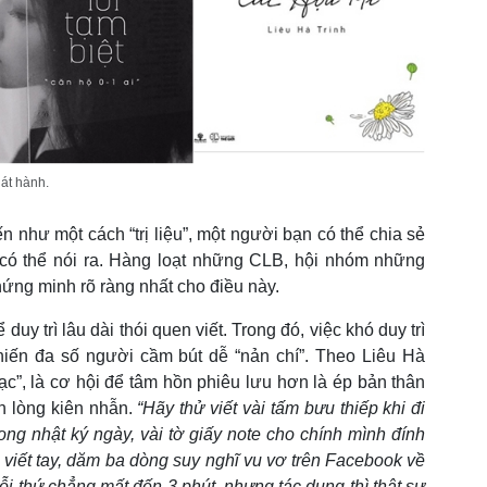
át hành.
n như một cách “trị liệu”, một người bạn có thể chia sẻ
có thể nói ra. Hàng loạt những CLB, hội nhóm những
chứng minh rõ ràng nhất cho điều này.
duy trì lâu dài thói quen viết. Trong đó, việc khó duy trì
iến đa số người cầm bút dễ “nản chí”. Theo Liêu Hà
 lạc”, là cơ hội để tâm hồn phiêu lưu hơn là ép bản thân
h lòng kiên nhẫn.
“Hãy thử viết vài tấm bưu thiếp khi đi
rong nhật ký ngày, vài tờ giấy note cho chính mình đính
hật viết tay, dăm ba dòng suy nghĩ vu vơ trên Facebook về
 thứ chẳng mất đến 3 phút, nhưng tác dụng thì thật sự