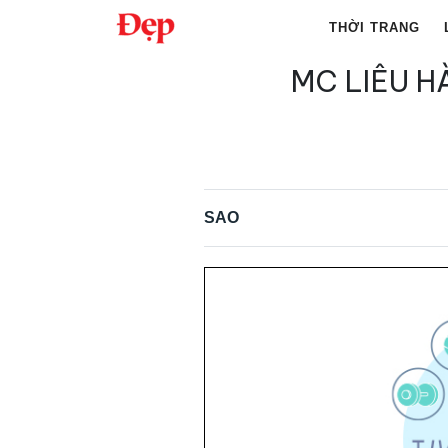
Chuyển
THỜI TRANG
đến
nội
MC LIÊU H
Tìm
dung
kiếm
cho:
SAO