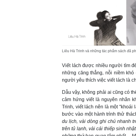
Liêu Hà Trinh và những tác phẩm sách đã ph
Viết lách được nhiều người tìm đế
những căng thẳng, nỗi niềm khó 
người yêu thích việc viết lách là 
Dẫu vậy, không phải ai cũng có thể 
cảm hứng viết là nguyên nhân kh
Trinh, viết lách nên là một “khoái
bước vào một hành trình thử thác
du lịch, vài dòng ghi chú nhanh t
trên tủ lạnh, vài cái thiếp sinh n
những thứ bạn quan tâm nhất… Mỗi