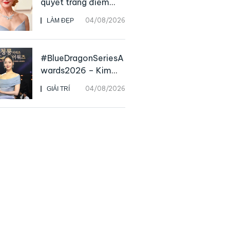
quyết trang điểm
“hack” tuổi như các
04/08/2026
LÀM ĐẸP
nữ minh tinh hàng
đầu
#BlueDragonSeriesA
wards2026 – Kim
Go Eun chiến thắng
04/08/2026
GIẢI TRÍ
Daesang, niềm vui
nhân đôi của Park Bo
Kyung sau 23 năm