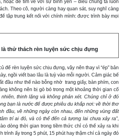
nh, hoặc để tìm về với sự bình yên – điều chúng ta luôn
 lách. Theo cô, người càng hay quan sát, suy nghĩ càng
i để tập trung kết nối với chính mình: được trình bày mọi
 là thử thách rèn luyện sức chịu đựng
củ để rèn luyện sức chịu đựng, vậy nên thay vì “ép” bản
ày, ngồi viết bao lâu là tuỳ vào mỗi người. Cảm giác bế
bắt đầu như thế nào bỗng nhờ trang giấy, bàn phím, con
àng không nên bị gò bó trong một khoảng thời gian cố
nhiên, thinh lặng và không phán xét. Chúng chỉ ở đó
ng bạn là nước để được phiêu du khắp nơi: về thời thơ
 tình đầu, về những ngày còn nhau, đến những vùng đất
âm trí ai đó, và có thể đến cả tương lai chưa xảy ra”
,
ào dòng thời gian trong tiềm thức chỉ có thể xảy ra khi
nh trình ấy trong 5 phút, 15 phút hay thậm chí cả ngày đó