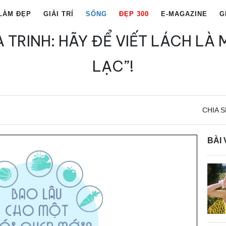
LÀM ĐẸP
GIẢI TRÍ
SỐNG
ĐẸP 300
E-MAGAZINE
G
À TRINH: HÃY ĐỂ VIẾT LÁCH LÀ 
LẠC”!
CHIA S
BÀI 