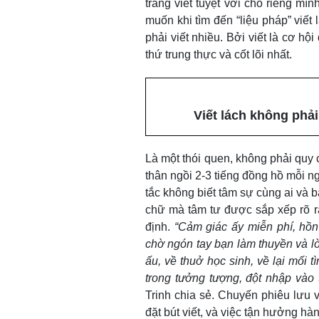
trang viết tuyệt vời cho riêng mì
muốn khi tìm đến “liệu pháp” viết
phải viết nhiều. Bởi viết là cơ hộ
thứ trung thực và cốt lõi nhất.
Viết lách không phải
Là một thói quen, không phải quy 
thân ngồi 2-3 tiếng đồng hồ mỗi ng
tắc không biết tâm sự cùng ai và 
chữ mà tâm tư được sắp xếp rõ r
định.
“Cảm giác ấy miễn phí, hồn 
chờ ngón tay bạn làm thuyền và lò
ấu, về thuở học sinh, về lại mối
trong tưởng tượng, đột nhập vào t
Trinh chia sẻ. Chuyến phiêu lưu v
đặt bút viết, và việc tận hưởng hà