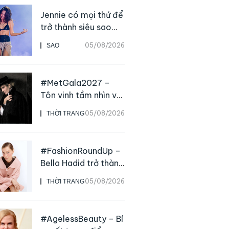
Jennie có mọi thứ để
trở thành siêu sao
solo, ngoại trừ hát
05/08/2026
SAO
live
#MetGala2027 –
Tôn vinh tầm nhìn và
sức ảnh hưởng sâu
05/08/2026
THỜI TRANG
rộng của NTK John
Galliano
#FashionRoundUp –
Bella Hadid trở thành
Đại sứ Toàn cầu của
05/08/2026
THỜI TRANG
Prada Beauty,
CHANEL mua lại
Charvet
#AgelessBeauty – Bí