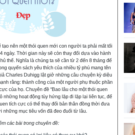
 tạo nên một thói quen mới con người ta phải mất tối
54 ngày. Thời gian này sẽ còn thay đổi dựa vào hành
chủ thể. Nghĩa là chúng ta sẽ cần từ 2 đến 8 tháng để
rong quyển sách yêu thích của nhiều tỷ phú mang tên
giả Charles Duhigg lật giở những câu chuyện kỳ diệu
 mạnh rằng: thành công của một người phụ thuộc phần
 cực của họ. Chuyên đề “Bao lâu cho một thói quen
 những hoạt động tùy hứng lặp đi lặp lại liên tục, để
uen tích cực có thể thay đổi bản thân đồng thời đưa
 những mục tiêu vốn đã đeo đuổi từ lâu.
êm các bài trong chuyên đề: