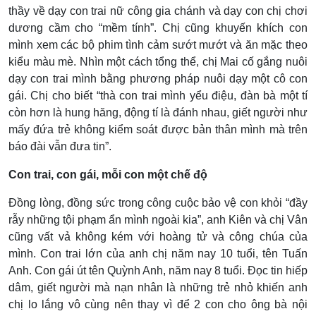
thầy về dạy con trai nữ công gia chánh và dạy con chị chơi
dương cầm cho “mềm tính”. Chị cũng khuyến khích con
mình xem các bộ phim tình cảm sướt mướt và ăn mặc theo
kiểu màu mè. Nhìn một cách tổng thể, chị Mai cố gắng nuôi
dạy con trai mình bằng phương pháp nuôi dạy một cô con
gái. Chị cho biết “thà con trai mình yểu điệu, đàn bà một tí
còn hơn là hung hăng, động tí là đánh nhau, giết người như
mấy đứa trẻ không kiểm soát được bản thân mình mà trên
báo đài vẫn đưa tin”.
Con trai, con gái, mỗi con một chế độ
Đồng lòng, đồng sức trong công cuộc bảo vệ con khỏi “đầy
rẫy những tội phạm ẩn mình ngoài kia”, anh Kiên và chị Vân
cũng vất vả không kém với hoàng tử và công chúa của
mình. Con trai lớn của anh chị năm nay 10 tuổi, tên Tuấn
Anh. Con gái út tên Quỳnh Anh, năm nay 8 tuổi. Đọc tin hiếp
dâm, giết người mà nạn nhân là những trẻ nhỏ khiến anh
chị lo lắng vô cùng nên thay vì để 2 con cho ông bà nội