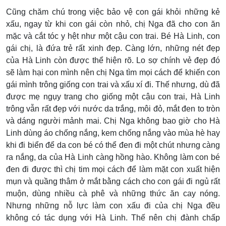
Cũng chăm chú trong việc bảo vệ con gái khỏi những kẻ
xấu, ngay từ khi con gái còn nhỏ, chị Nga đã cho con ăn
mặc và cắt tóc y hệt như một cậu con trai. Bé Hà Linh, con
gái chị, là đứa trẻ rất xinh đẹp. Càng lớn, những nét đẹp
của Hà Linh còn được thể hiện rõ. Lo sợ chính vẻ đẹp đó
sẽ làm hại con mình nên chị Nga tìm mọi cách để khiến con
gái mình trông giống con trai và xấu xí đi. Thế nhưng, dù đã
được mẹ ngụy trang cho giống một cậu con trai, Hà Linh
trông vẫn rất đẹp với nước da trắng, môi đỏ, mắt đen to tròn
và dáng người mảnh mai. Chị Nga không bao giờ cho Hà
Linh dùng áo chống nắng, kem chống nắng vào mùa hè hay
khi đi biển để da con bé có thể đen đi một chút nhưng càng
ra nắng, da của Hà Linh càng hồng hào. Không làm con bé
đen đi được thì chị tim mọi cách để làm mặt con xuất hiện
mụn và quầng thâm ở mắt bằng cách cho con gái đi ngủ rất
muộn, dùng nhiều cà phê và những thức ăn cay nóng.
Nhưng những nỗ lực làm con xấu đi của chị Nga đều
không có tác dụng với Hà Linh. Thế nên chị đành chấp