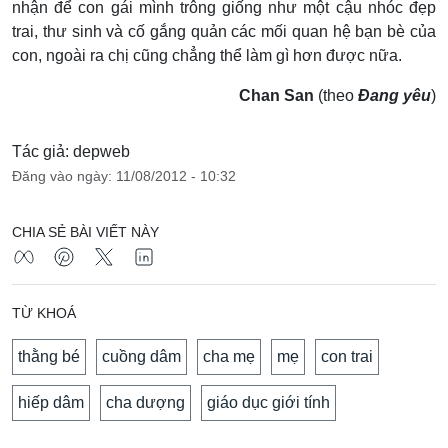
nhận để con gái mình trông giống như một cậu nhóc đẹp
trai, thư sinh và cố gắng quản các mối quan hệ bạn bè của
con, ngoài ra chị cũng chẳng thể làm gì hơn được nữa.
Chan San
(theo
Đang yêu
)
Tác giả: depweb
Đăng vào ngày: 11/08/2012 - 10:32
CHIA SẺ BÀI VIẾT NÀY
TỪ KHOÁ
thằng bé
cuồng dâm
cha mẹ
mẹ
con trai
hiếp dâm
cha dượng
giáo dục giới tính