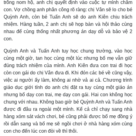
trông nom hộ, anh chị quyết định vào cuộc tự mình chăm
con. Vợ chồng anh phân công rõ ràng: chị Vân sẽ lo cho bé
Quỳnh Anh, còn bé Tuấn Anh sẽ do anh Kiên chịu trách
nhiệm. Hàng tuần, 2 anh chị sẽ họp bàn và hội thảo cùng
nhau để cùng thống nhất phương án dạy dỗ và bảo vệ 2
con.
Quỳnh Anh và Tuấn Anh tuy học chung trường, vào học
cùng một giờ, tan học cùng một lúc nhưng bố mẹ vẫn giữ
đúng trách nhiệm của mình. Anh Kiên đưa con trai đi học
còn con gái do chị Vân đưa đi. Khi đón các bé về cũng vậy,
việc ai người ấy làm, không ai nhờ vả ai cả. Chương trình
giáo dục giới tính do anh chị đặt ra tuy cùng một giáo án
nhưng bố dạy con trai, mẹ dạy con gái. Hai con không học
chung với nhau. Không bao giờ bé Quỳnh Anh và Tuấn Anh
được đi đâu ra ngoài một mình. Kể cả chỉ chạy sang nhà
hàng xóm sát vách chơi, bé cũng phải được bố mẹ đồng ý
rồi dẫn sang và bố mẹ sẽ ngồi chơi ở nhà hàng xóm cùng
con cho đến lúc con đòi về thì thôi.