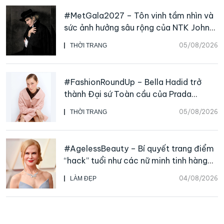
#MetGala2027 – Tôn vinh tầm nhìn và
sức ảnh hưởng sâu rộng của NTK John
Galliano
05/08/2026
THỜI TRANG
#FashionRoundUp – Bella Hadid trở
thành Đại sứ Toàn cầu của Prada
Beauty, CHANEL mua lại Charvet
05/08/2026
THỜI TRANG
#AgelessBeauty – Bí quyết trang điểm
“hack” tuổi như các nữ minh tinh hàng
đầu
04/08/2026
LÀM ĐẸP