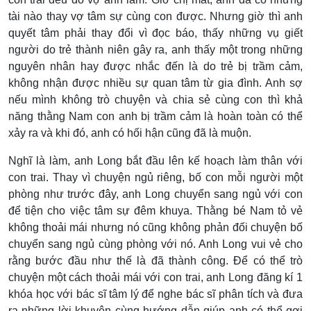
tài nào thay vợ tâm sự cùng con được. Nhưng giờ thì anh
quyết tâm phải thay đổi vì đọc báo, thấy những vụ giết
người do trẻ thành niên gây ra, anh thấy một trong những
nguyên nhân hay được nhắc đến là do trẻ bị trầm cảm,
không nhận được nhiều sự quan tâm từ gia đình. Anh sợ
nếu mình không trò chuyện và chia sẻ cùng con thì khả
năng thằng Nam con anh bị trầm cảm là hoàn toàn có thể
xảy ra và khi đó, anh có hối hận cũng đã là muộn.
Nghĩ là làm, anh Long bắt đầu lên kế hoạch làm thân với
con trai. Thay vì chuyện ngủ riêng, bố con mỗi người một
phòng như trước đây, anh Long chuyển sang ngủ với con
để tiện cho việc tâm sự đêm khuya. Thằng bé Nam tỏ vẻ
không thoải mái nhưng nó cũng không phản đối chuyện bố
chuyển sang ngủ cùng phòng với nó. Anh Long vui vẻ cho
rằng bước đầu như thế là đã thành công. Để có thể trò
chuyện một cách thoải mái với con trai, anh Long đăng kí 1
khóa học với bác sĩ tâm lý để nghe bác sĩ phân tích và đưa
ra những lời khuyên cùng hướng dẫn giúp anh có thể gợi