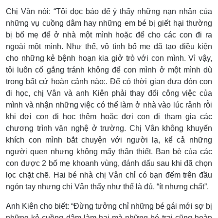
Chị Vân nói: “Tôi đọc báo để ý thấy những nạn nhân của
những vụ cuồng dâm hay những em bé bị giết hại thường
bị bố mẹ để ở nhà một mình hoặc để cho các con đi ra
ngoài một mình. Như thế, vô tình bố mẹ đã tạo điều kiện
cho những kẻ bệnh hoạn kia giở trò với con mình. Vì vậy,
tôi luôn cố gắng tránh không để con mình ở một mình dù
trong bất cứ hoàn cảnh nào:. Để có thời gian đưa đón con
đi học, chị Vân và anh Kiên phải thay đổi công việc của
mình và nhận những việc có thể làm ở nhà vào lúc rảnh rỗi
khi đợi con đi học thêm hoặc đợi con đi tham gia các
chương trình văn nghệ ở trường. Chị Vân không khuyến
khích con mình bắt chuyện với người lạ, kể cả những
người quen nhưng không mấy thân thiết. Bạn bè của các
con được 2 bố mẹ khoanh vùng, đánh dấu sau khi đã chọn
lọc chặt chẽ. Hai bé nhà chị Vân chỉ có bạn đếm trên đầu
ngón tay nhưng chị Vân thấy như thế là đủ, “ít nhưng chất”.
Anh Kiên cho biết: “Đừng tưởng chỉ những bé gái mới sợ bị
những kẻ cuồng dâm làm hại mà những bé trai cũng hoàn