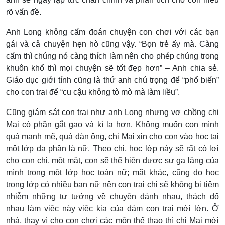
rõ vấn đề.
Anh Long không cấm đoán chuyện con chơi với các bạn
gái và cả chuyện hẹn hò cũng vậy. “Bọn trẻ ấy mà. Càng
cấm thì chúng nó càng thích làm nên cho phép chúng trong
khuôn khổ thì mọi chuyện sẽ tốt đẹp hơn” – Anh chia sẻ.
Giáo dục giới tính cũng là thứ anh chú trọng để “phổ biến”
cho con trai để “cu cậu không tò mò mà làm liều”.
Cũng giám sát con trai như anh Long nhưng vợ chồng chị
Mai có phần gắt gao và kì lạ hơn. Không muốn con mình
quá mạnh mẽ, quá đàn ông, chị Mai xin cho con vào học tại
một lớp đa phần là nữ. Theo chị, học lớp này sẽ rất có lợi
cho con chị, một mặt, con sẽ thể hiện được sự ga lăng của
mình trong một lớp học toàn nữ; mặt khác, cũng do học
trong lớp có nhiều bạn nữ nên con trai chị sẽ không bị tiêm
nhiễm những tư tưởng về chuyện đánh nhau, thách đố
nhau làm việc này việc kia của đám con trai mới lớn. Ở
nhà, thay vì cho con chơi các môn thể thao thì chị Mai mời