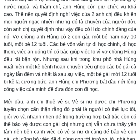
nước ngoài và thậm chí, anh Hùng còn giữ chức vụ khá
cao. Thế nên quyết định nghỉ việc của 2 anh chị đều khiến
mọi người ngạc nhiên nhưng đó là chuyện của người đời,
còn anh chị quyết định như vậy đều có lí do chính đáng của
nó. Vợ chồng anh Hùng có 2 con gái, một bé năm nay 10
tuổi, một bé 12 tuổi. Các bé vốn vẫn tự đi học chính, đi học
them, việc ăn uống thì có bác giúp việc lo vì vợ chồng Hùng
đều rất bận rộn. Nhưng sau khi trong khu phố nhà Hùng
xuất hiện một kẻ bệnh hoạn chuyên trêu ghẹo các bé gái cả
ngày lẫn đêm và nhất là sau sự việc, một bé gái mới 12 tuổi
bị kẻ lạ cưỡng bức, anh Hùng chị Phương bắt đầu nới lỏng
công việc của mình để đưa đón con đi học.
Mới đầu, anh chị thuê vệ sĩ. Vệ sĩ nữ được chị Phương
tuyển chọn cẩn thận rằng đó phải là người có thể lực tốt,
giỏi võ và nhanh nhẹn để trong trường hợp bất trắc còn có
thể bảo vệ được con gái chị nhưng chị vẫn chưa thấy yên
tâm nên bên cạnh việc có vệ sĩ nữ đi cùng để bảo vệ con
gái, chị cũng bỏ việc để đi cùng con tới trường, tới nhà bạn.