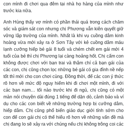
con mình đi chơi qua đêm tại nhà họ hàng của mình như
trước kia nữa.
Anh Hùng thấy vợ mình có phần thái quá trong cách chăm
sóc và giám sát con nhưng chị Phương vẫn kiên quyết giữ
vững lập trường của mình. Nhất là khi vụ cuồng dâm kinh
hoàng vừa mới xảy ra ở Sơn Tây với kẻ cuồng dâm máu
lạnh cưỡng hiếp bé gái 8 tuổi và chém chết em gái mới 4
tuổi của bé thì chị Phương lại càng hoảng hốt. Chị cấm con
không được chơi với bạn trai và thậm chí cả bạn gái của
các con, chị cũng chọn lọc những bé gái có gia đình nề nếp
tốt thì mới cho con chơi cùng. Đồng thời, để các con ý thức
rõ hơn về mức độ nguy hiểm khi đi chơi một mình, đi với
các bạn nam… tối nào trước khi đi ngủ, chị cũng có một
màn nói chuyện dài đúng 1 tiếng để dặn dò, cảnh báo và ví
dụ cho các con biết về những trường hợp bị cưỡng dâm,
hiếp dâm. Chị cũng phổ biến giáo dục giới tính sớm cho
con để con gái chị có thể hiểu rõ hơn về những vấn đề mà
chị đang lo sẽ xảy ra với chúng nếu chị không trông coi các