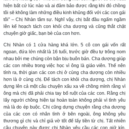
hiện bất cứ lúc nào và ai đảm bảo được rằng khi đó chồng
tôi sẽ không làm những điều kinh khủng đối với các con gái
tôi” – Chị Nhàn tâm sự. Nghĩ vậy, chị bắt đầu ngấm ngầm
lên kế hoạch tách con khỏi cha dượng và cũng thắt chặt
chuyện giờ giấc, bạn bè của con hơn.
Chị Nhàn có 1 cửa hàng khá lớn. 5 cô con gái vốn rất
ngoan, đứa lớn nhất là 16 tuổi, trước giờ đều tự trông nom
nhau bởi mẹ chúng còn bận bịu buôn bán. Cha dượng giúp
các con nhiều trong việc học vì ông là giáo viên. Thế nên
tính ra, thời gian các con chị ở cùng cha dượng còn nhiều
hơn là ở cùng chị. Để tách con khỏi cha dượng, chị Nhàn
dựng lên cả một câu chuyện xấu xa về chồng mình rằng vì
ông mà chị đã phải chia tay bố ruột của các con. Rằng chị
lấy người chồng hiện tại hoàn toàn không phải vì tình yêu
mà là do ép buộc. Chị cũng dựng chuyện rằng cha dượng
của các con có nhân tình ở bên ngoài, ông không yêu
thương gì chị và chỉ giả vờ tốt để lấy tiền từ chị. Tất nhiên
câu chuyện này được chị Nhàn yêu cầu các con giữ kín,