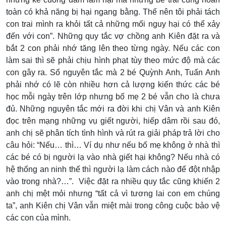
toàn có khả năng bị hại ngang bằng. Thế nên tôi phải tách
con trai mình ra khỏi tất cả những mối nguy hại có thể xảy
đến với con”. Những quy tắc vợ chồng anh Kiên đặt ra và
bắt 2 con phải nhớ tăng lên theo từng ngày. Nếu các con
làm sai thì sẽ phải chịu hình phạt tùy theo mức độ mà các
con gây ra. Số nguyên tắc mà 2 bé Quỳnh Anh, Tuấn Anh
phải nhớ có lẽ còn nhiều hơn cả lượng kiến thức các bé
học mỗi ngày trên lớp nhưng bố mẹ 2 bé vẫn cho là chưa
đủ. Những nguyên tắc mới ra đời khi chị Vân và anh Kiên
đọc trên mạng những vụ giết người, hiếp dâm rồi sau đó,
anh chị sẽ phân tích tình hình và rút ra giải pháp trả lời cho
câu hỏi: “Nếu… thì… Ví dụ như nếu bố mẹ không ở nhà thì
các bé có bị người lạ vào nhà giết hại không? Nếu nhà có
hệ thống an ninh thế thì người lạ làm cách nào để đột nhập
vào trong nhà?…”. Việc đặt ra nhiều quy tắc cũng khiến 2
anh chị mệt mỏi nhưng “tất cả vì tương lai con em chúng
ta”, anh Kiên chị Vân vẫn miệt mài trong công cuộc bảo vệ
các con của mình.