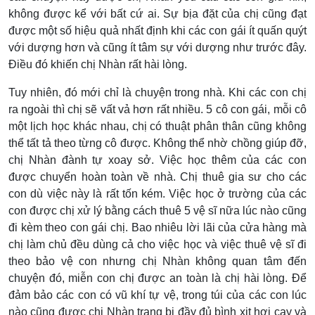
không được kể với bất cứ ai. Sự bịa đặt của chị cũng đạt
được một số hiệu quả nhất định khi các con gái ít quấn quýt
với dượng hơn và cũng ít tâm sự với dượng như trước đây.
Điều đó khiến chị Nhàn rất hài lòng.
Tuy nhiên, đó mới chỉ là chuyện trong nhà. Khi các con chị
ra ngoài thì chị sẽ vất vả hơn rất nhiều. 5 cô con gái, mỗi cô
một lịch học khác nhau, chị có thuật phân thân cũng không
thể tất tả theo từng cô được. Không thể nhờ chồng giúp đỡ,
chị Nhàn đành tự xoay sở. Việc học thêm của các con
được chuyển hoàn toàn về nhà. Chị thuê gia sư cho các
con dù việc này là rất tốn kém. Việc học ở trường của các
con được chị xử lý bằng cách thuê 5 vệ sĩ nữa lúc nào cũng
đi kèm theo con gái chị. Bao nhiêu lời lãi của cửa hàng mà
chị làm chủ đều dùng cả cho việc học và việc thuê vệ sĩ đi
theo bảo vệ con nhưng chị Nhàn không quan tâm đến
chuyện đó, miễn con chị được an toàn là chị hài lòng. Để
đảm bảo các con có vũ khí tự vệ, trong túi của các con lúc
nào cũng được chị Nhàn trang bị đầy đủ bình xịt hơi cay và