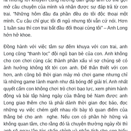
mở câu chuyện của mình và nhận được sự đáp trả từ con
trai. “Những hôm đầu đa phần đều do tôi độc thoại một
mình. Cu cậu chỉ giục tôi đi ngủ nhưng tôi vẫn cứ nói. Hơn
1 tuần sau thì con trai bắt đầu đối thoại cùng tôi” – Anh Long
hớn hở khoe.
Đồng hành với việc tâm sự đêm khuya với con trai, anh
Long cũng “thanh lọc” đội ngũ bạn bè của con. Anh không
cho con chơi cùng các thành phần xấu vì sợ chúng sẽ có
ảnh hưởng không tốt tới con anh. Để thân thiết với con
hơn, anh cũng bỏ thời gian mày mò chơi game nhưng chỉ
là những game lành mạnh như đá bóng để giải trí. Anh nhất
quyết cấm con không chơi trò chơi bạo lực, xem phim hành
động và bài tập hàng ngày của thằng bé Nam được anh
Long giao thêm cho là phải dành thời gian đọc báo, đọc
những vụ việc chém giết nhau rồi bày tỏ quan điểm của
thằng bé cho anh nghe. Nếu con có phần hờ hững và
không quan tâm, cho rằng đó là chuyện thường ngày rồi thì
anh sẽ ngay lập tức chấn chỉnh và phân tích cho con hiểu