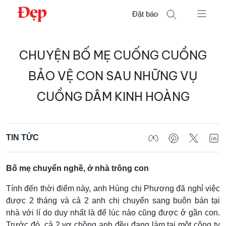
Chuyển
Đặt báo
đến
nội
Tìm
dung
CHUYỆN BỐ MẸ CUỐNG CUỒNG
kiếm
cho:
BẢO VỆ CON SAU NHỮNG VỤ
CUỒNG DÂM KINH HOÀNG
TIN TỨC
Bố mẹ chuyển nghề, ở nhà trông con
Tính đến thời điểm này, anh Hùng chị Phương đã nghỉ việc
được 2 tháng và cả 2 anh chị chuyển sang buôn bán tại
nhà với lí do duy nhất là để lúc nào cũng được ở gần con.
Trước đó, cả 2 vợ chồng anh đều đang làm tại một công ty