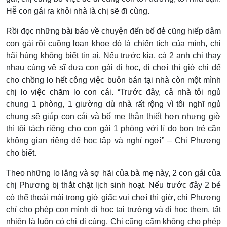
Hễ con gái ra khỏi nhà là chị sẽ đi cùng.
Rồi đọc những bài báo về chuyện đến bố đẻ cũng hiếp dâm
con gái rồi cuồng loạn khoe đó là chiến tích của mình, chị
hãi hùng không biết tin ai. Nếu trước kia, cả 2 anh chị thay
nhau cùng vệ sĩ đưa con gái đi học, đi chơi thì giờ chị để
cho chồng lo hết công việc buôn bán tại nhà còn một mình
chị lo việc chăm lo con cái. “Trước đây, cả nhà tôi ngủ
chung 1 phòng, 1 giường dù nhà rất rộng vì tôi nghĩ ngủ
chung sẽ giúp con cái và bố mẹ thân thiết hơn nhưng giờ
thì tôi tách riêng cho con gái 1 phòng với lí do bọn trẻ cần
không gian riêng để học tập và nghỉ ngơi” – Chị Phương
cho biết.
Theo những lo lắng và sợ hãi của bà mẹ này, 2 con gái của
chị Phương bị thắt chặt lịch sinh hoạt. Nếu trước đây 2 bé
có thể thoải mái trong giờ giấc vui chơi thì giờ, chị Phương
chỉ cho phép con mình đi học tại trường và đi học them, tất
nhiên là luôn có chị đi cùng. Chị cũng cấm không cho phép