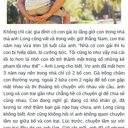
Không chỉ các gia đình có con gái lo lắng giữ con trong nhà
mà anh Long cũng vất vả trong việc giữ thằng Nam, con trai
năm nay vừa tròn 16 tuổi của anh. “Nhà có con gái thì lo
con bị hiếp dâm, bị cưỡng bức. Tôi cũng lo như vậy mà cái
tôi lo hơn là nhỡ con tôi trở thành một trong số những kẻ
phạm tội như thế” – Anh Long cho biết. Vợ anh đã mất hơn
3 năm nay nên trong nhà chỉ có 2 bố con. Gà trống chăm
con thường vụng, ngoài 2 bữa cơm 2 ngày để bố con gặp
mặt nhau và thi thoảng trò chuyện với nhau vài câu, anh
Long và con trai gần như chẳng hề có chuyện gì để chia sẻ
cùng nhau. Con đang nghĩ gì, đang có khó khăn gì, đã
tương tư nhớ thầm bạn gái nào hay chưa, anh Long cũng
không biết. Anh cũng không hỏi vì anh không quen chuyện
tâm sự giữa bố và con trai. Lúc trước, chuyện tâm sự với
con trai đều do vợ anh làm. Giờ chị mất, anh đã cố nhưng