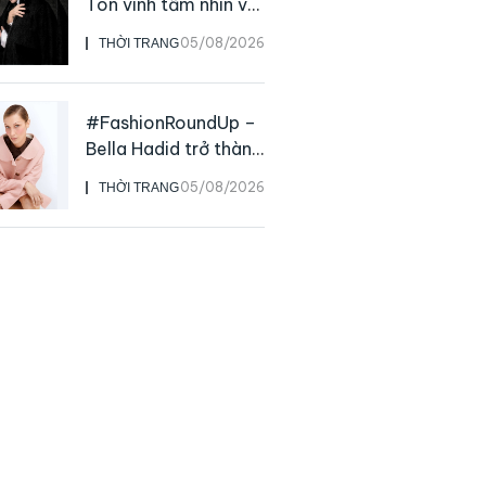
Tôn vinh tầm nhìn và
sức ảnh hưởng sâu
05/08/2026
THỜI TRANG
rộng của NTK John
Galliano
#FashionRoundUp –
Bella Hadid trở thành
Đại sứ Toàn cầu của
05/08/2026
THỜI TRANG
Prada Beauty,
CHANEL mua lại
Charvet