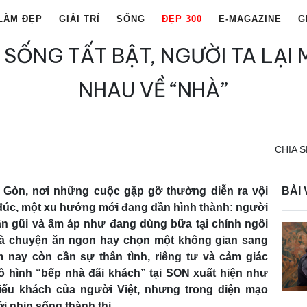
LÀM ĐẸP
GIẢI TRÍ
SỐNG
ĐẸP 300
E-MAGAZINE
G
P SỐNG TẤT BẬT, NGƯỜI TA LẠI
NHAU VỀ “NHÀ”
CHIA S
i Gòn, nơi những cuộc gặp gỡ thường diễn ra vội
BÀI 
đúc, một xu hướng mới đang dần hình thành: người
gần gũi và ấm áp như đang dùng bữa tại chính ngôi
là chuyện ăn ngon hay chọn một không gian sang
 nay còn cần sự thân tình, riêng tư và cảm giác
mô hình “bếp nhà đãi khách” tại SON xuất hiện như
hiếu khách của người Việt, nhưng trong diện mạo
i nhịp sống thành thị.