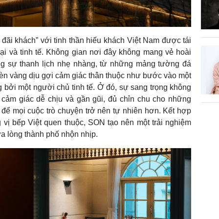
ãi khách” với tinh thần hiếu khách Việt Nam được tái
ại và tinh tế. Không gian nơi đây không mang vẻ hoài
g sự thanh lịch nhẹ nhàng, từ những mảng tường đá
 đèn vàng dịu gợi cảm giác thân thuộc như bước vào một
bởi một người chủ tinh tế. Ở đó, sự sang trọng không
cảm giác dễ chịu và gần gũi, đủ chỉn chu cho những
để mọi cuộc trò chuyện trở nên tự nhiên hơn. Kết hợp
ị bếp Việt quen thuộc, SON tạo nên một trải nghiệm
ữa lòng thành phố nhộn nhịp.