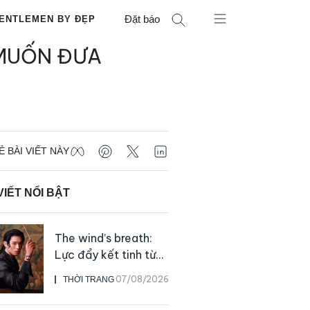
Đặt báo
ENTLEMEN BY ĐẸP
 MUỐN ĐƯA
Ẻ BÀI VIẾT NÀY
VIẾT NỔI BẬT
The wind’s breath:
Lực đẩy kết tinh từ
sự kiên định
07/08/2026
THỜI TRANG