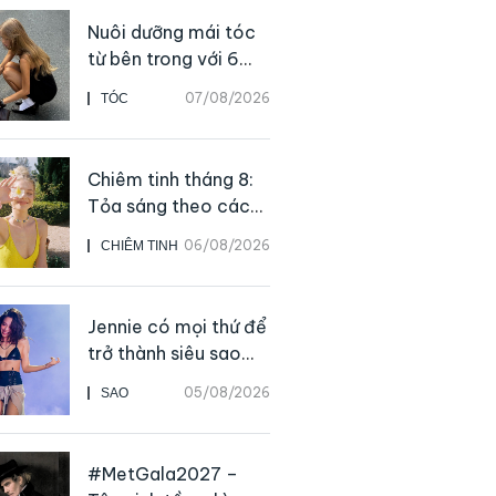
Nuôi dưỡng mái tóc
từ bên trong với 6
thực phẩm giàu
07/08/2026
TÓC
dưỡng chất
Chiêm tinh tháng 8:
Tỏa sáng theo cách
của chính mình
06/08/2026
CHIÊM TINH
Jennie có mọi thứ để
trở thành siêu sao
solo, ngoại trừ hát
05/08/2026
SAO
live
#MetGala2027 –