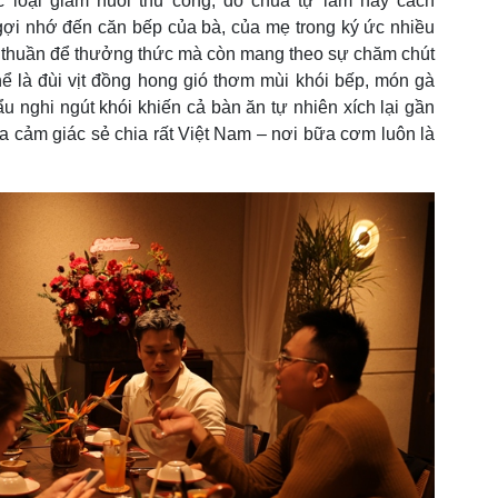
c loại giấm nuôi thủ công, đồ chua tự làm hay cách
ợi nhớ đến căn bếp của bà, của mẹ trong ký ức nhiều
 thuần để thưởng thức mà còn mang theo sự chăm chút
ể là đùi vịt đồng hong gió thơm mùi khói bếp, món gà
 nghi ngút khói khiến cả bàn ăn tự nhiên xích lại gần
 cảm giác sẻ chia rất Việt Nam – nơi bữa cơm luôn là