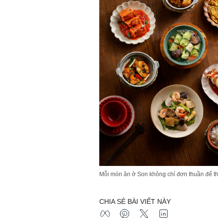
Mỗi món ăn ở Son không chỉ đơn thuần để t
CHIA SẺ BÀI VIẾT NÀY