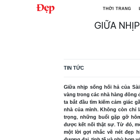
Chuyển
THỜI TRANG
đến
nội
GIỮA NHỊ
Tìm
dung
kiếm
cho:
TIN TỨC
Giữa nhịp sống hối hả của Sà
vàng trong các nhà hàng đông 
ta bắt đầu tìm kiếm cảm giác 
nhà của mình. Không còn chỉ 
trọng, những buổi gặp gỡ hôm
được kết nối thật sự. Từ đó, 
một lời gợi nhắc về nét đẹp 
đương đại, tinh tế và phù hợp vớ