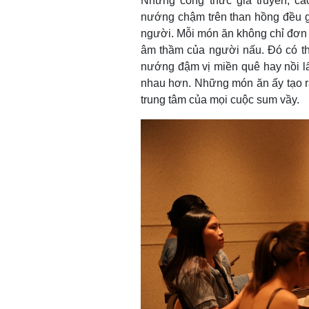
Những công thức gia truyền, cá
nướng chậm trên than hồng đều g
người. Mỗi món ăn không chỉ đơn
âm thầm của người nấu. Đó có th
nướng đậm vị miền quê hay nồi lẩu
nhau hơn. Những món ăn ấy tạo ra
trung tâm của mọi cuộc sum vầy.