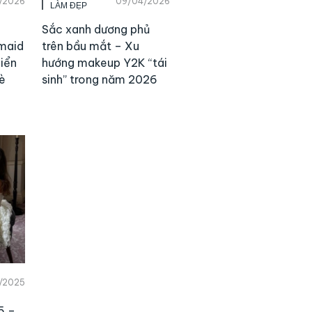
/2026
09/04/2026
LÀM ĐẸP
Sắc xanh dương phủ
maid
trên bầu mắt – Xu
biển
hướng makeup Y2K “tái
è
sinh” trong năm 2026
2/2025
5 –