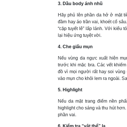
3. Dầu body ánh nhũ
Hãy phủ lên phần da hở ở mặt ti
đầm hay áo trần vai, khoét cổ sâ
“cặp tuyết lê” lấp lánh. Với kiểu
lại hiệu ứng tuyệt vời.
4. Che giấu mụn
Nếu vùng da ngực xuất hiện mụn
trước khi mặc bra. Các vết khiếm
đồ vì mọi người rất hay soi vùng
vào mụn cho khỏi lem ra ngoài. S
5. Highlight
Nếu da mặt trang điểm nền phấ
highlight cho sáng và thu hút hơn
phần vai.
6. Kiểm tra “vật thể” lạ