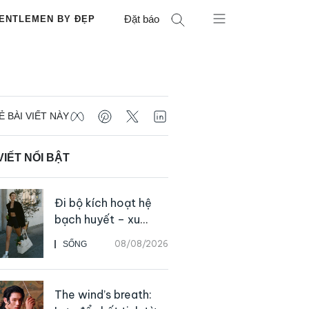
Đặt báo
ENTLEMEN BY ĐẸP
Ẻ BÀI VIẾT NÀY
VIẾT NỔI BẬT
Đi bộ kích hoạt hệ
bạch huyết – xu
hướng tập luyện đơn
08/08/2026
SỐNG
giản ai cũng có thể
bắt đầu
The wind’s breath: