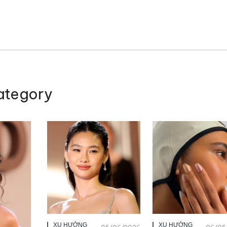
ategory
XU HƯỚNG
XU HƯỚNG