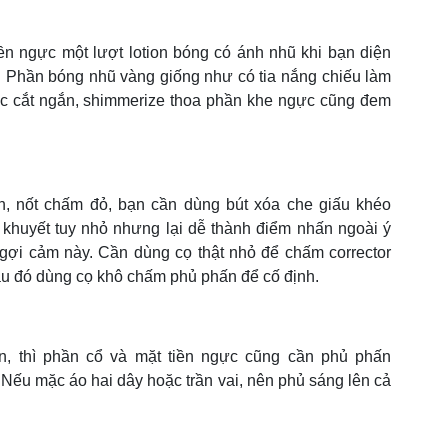
ền ngực một lượt lotion bóng có ánh nhũ khi bạn diện
u. Phần bóng nhũ vàng giống như có tia nắng chiếu làm
 tóc cắt ngắn, shimmerize thoa phần khe ngực cũng đem
, nốt chấm đỏ, bạn cần dùng bút xóa che giấu khéo
 khuyết tuy nhỏ nhưng lại dễ thành điểm nhấn ngoài ý
 gợi cảm này. Cần dùng cọ thật nhỏ để chấm corrector
au đó dùng cọ khô chấm phủ phấn để cố định.
n, thì phần cổ và mặt tiền ngực cũng cần phủ phấn
. Nếu mặc áo hai dây hoặc trần vai, nên phủ sáng lên cả