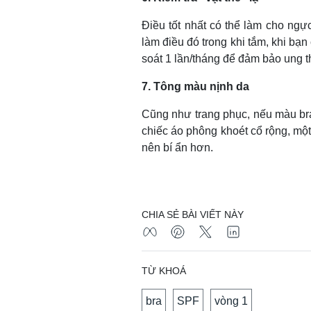
Điều tốt nhất có thể làm cho ngự
làm điều đó trong khi tắm, khi bạ
soát 1 lần/tháng để đảm bảo ung t
7. Tông màu nịnh da
Cũng như trang phục, nếu màu bra 
chiếc áo phông khoét cổ rộng, một
nên bí ẩn hơn.
CHIA SẺ BÀI VIẾT NÀY
TỪ KHOÁ
bra
SPF
vòng 1