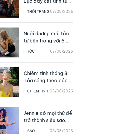
Lực đẩy kết tinh từ
sự kiên định
07/08/2026
THỜI TRANG
Nuôi dưỡng mái tóc
từ bên trong với 6
thực phẩm giàu
07/08/2026
TÓC
dưỡng chất
Chiêm tinh tháng 8:
Tỏa sáng theo cách
của chính mình
06/08/2026
CHIÊM TINH
Jennie có mọi thứ để
trở thành siêu sao
solo, ngoại trừ hát
05/08/2026
SAO