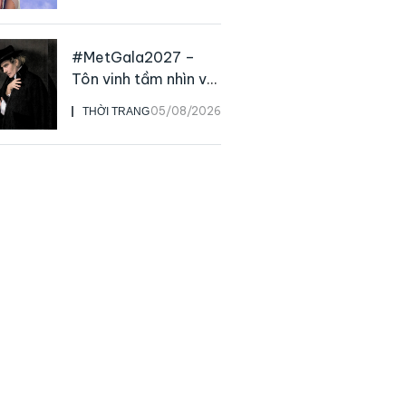
live
#MetGala2027 –
Tôn vinh tầm nhìn và
sức ảnh hưởng sâu
05/08/2026
THỜI TRANG
rộng của NTK John
Galliano