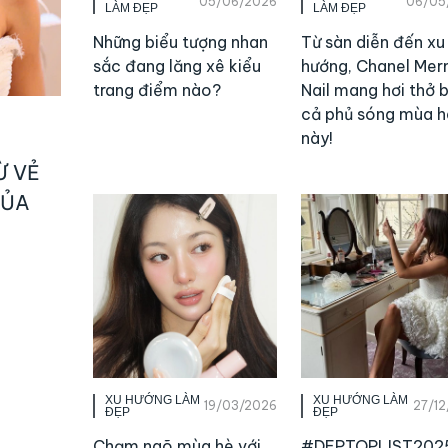
05/06/2026
06/05
LÀM ĐẸP
LÀM ĐẸP
Những biểu tượng nhan
Từ sàn diễn đến xu
sắc đang lăng xê kiểu
hướng, Chanel Mer
trang điểm nào?
Nail mang hơi thở 
cả phủ sóng mùa h
này!
Ừ VẺ
CỦA
XU HƯỚNG LÀM
XU HƯỚNG LÀM
19/03/2026
27/1
ĐẸP
ĐẸP
Chạm ngõ mùa hè với
#DEPTOPLIST202