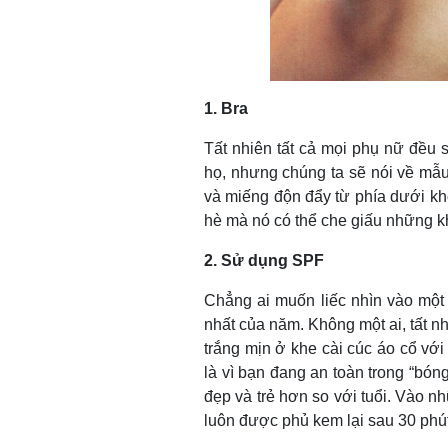
1. Bra
Tất nhiên tất cả mọi phụ nữ đều
họ, nhưng chúng ta sẽ nói về mẫ
và miếng độn đẩy từ phía dưới k
hè mà nó có thể che giấu những k
2. Sử dụng SPF
Chẳng ai muốn liếc nhìn vào một 
nhất của năm. Không một ai, tất n
trắng mịn ở khe cài cúc áo cổ vớ
là vì bạn đang an toàn trong “bó
đẹp và trẻ hơn so với tuổi. Vào n
luôn được phủ kem lại sau 30 ph