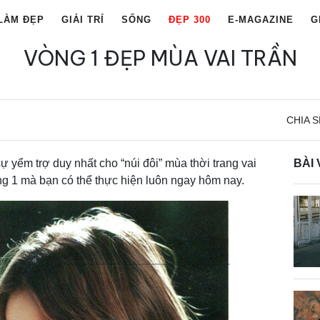
LÀM ĐẸP
GIẢI TRÍ
SỐNG
ĐẸP 300
E-MAGAZINE
G
VÒNG 1 ĐẸP MÙA VAI TRẦN
CHIA S
ự yểm trợ duy nhất cho “núi đôi” mùa thời trang vai
BÀI 
òng 1 mà bạn có thể thực hiện luôn ngay hôm nay.