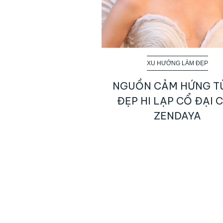
XU HƯỚNG LÀM ĐẸP
NGUỒN CẢM HỨNG T
ĐẸP HI LẠP CỔ ĐẠI 
ZENDAYA