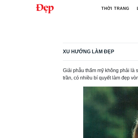
Chuyển
THỜI TRANG
đến
nội
Tìm
dung
kiếm
cho:
XU HƯỚNG LÀM ĐẸP
Giải phẫu thẩm mỹ không phải là s
trần, có nhiều bí quyết làm đẹp v