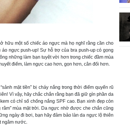
 sở hữu một số chiếc áo ngực mà họ nghĩ rằng cần cho
u áo ngực push-up! Sự hỗ trợ của bra push-up có gọng
hông những làm bạn tuyệt vời hơn trong chiếc đầm mùa
huyết điểm, làm ngực cao hơn, gọn hơn, cân đối hơn.
“sảnh mặt tiền” bị cháy nắng trong thời điểm quyến rũ
hiên! Vì vậy, hãy chắc chắn rằng bạn đã giữ gìn phần da
i kem có chỉ số chống nắng SPF cao. Bạn xinh đẹp còn
ng râm” mùa mặt trời. Da ngực nhờ được che chắn cũng
hững ngày đi bơi, bạn hãy đảm bảo làn da ngực lộ thiên
út ngâm nước.