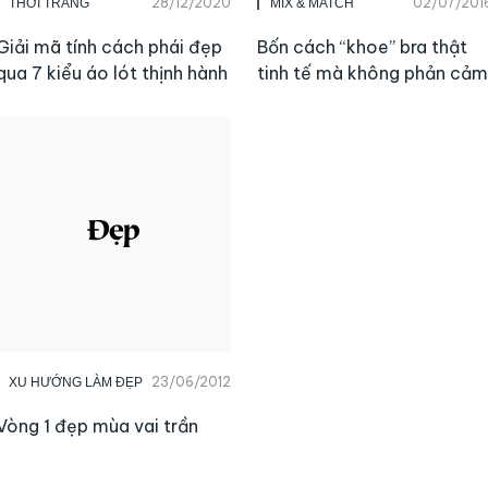
28/12/2020
02/07/201
THỜI TRANG
MIX & MATCH
Giải mã tính cách phái đẹp
Bốn cách “khoe” bra thật
qua 7 kiểu áo lót thịnh hành
tinh tế mà không phản cảm
23/06/2012
XU HƯỚNG LÀM ĐẸP
Vòng 1 đẹp mùa vai trần