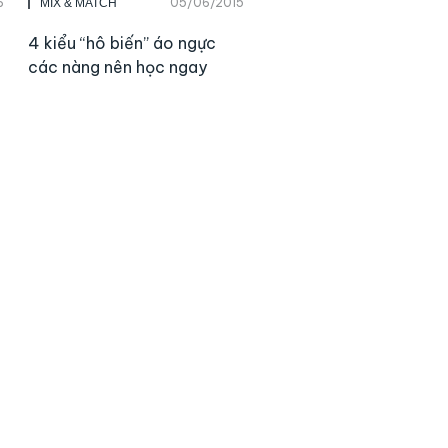
6
05/06/2015
MIX & MATCH
4 kiểu “hô biến” áo ngực
các nàng nên học ngay