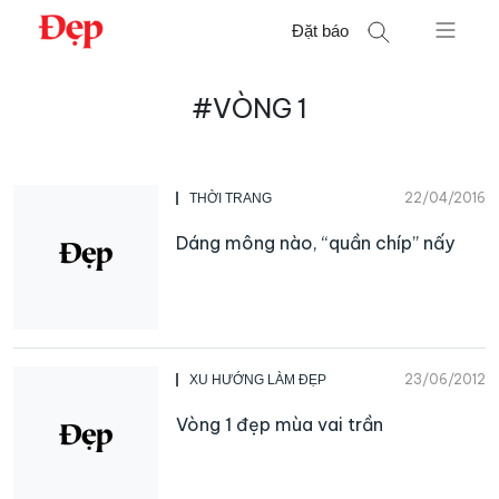
Chuyển
Đặt báo
đến
nội
Tìm
dung
#VÒNG 1
kiếm
cho:
22/04/2016
THỜI TRANG
Dáng mông nào, “quần chíp” nấy
23/06/2012
XU HƯỚNG LÀM ĐẸP
Vòng 1 đẹp mùa vai trần