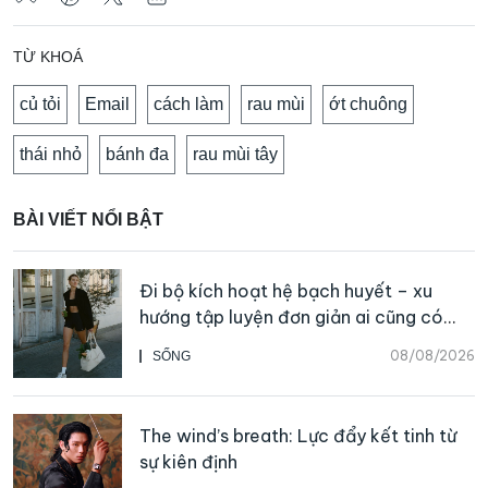
TỪ KHOÁ
củ tỏi
Email
cách làm
rau mùi
ớt chuông
thái nhỏ
bánh đa
rau mùi tây
BÀI VIẾT NỔI BẬT
Đi bộ kích hoạt hệ bạch huyết – xu
hướng tập luyện đơn giản ai cũng có
thể bắt đầu
08/08/2026
SỐNG
The wind’s breath: Lực đẩy kết tinh từ
sự kiên định