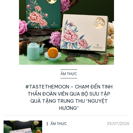
ẨM THỰC
#TASTETHEMOON – CHẠM ĐẾN TINH
THẦN ĐOÀN VIÊN QUA BỘ SƯU TẬP
QUÀ TẶNG TRUNG THU “NGUYỆT
HƯƠNG”
29/07/2026
ẨM THỰC