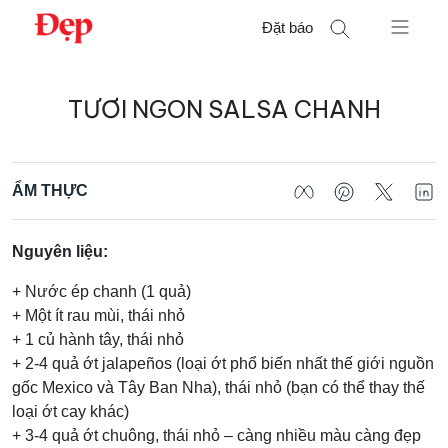
Chuyển
Đặt báo
đến
nội
Tìm
dung
TƯƠI NGON SALSA CHANH
kiếm
cho:
ẨM THỰC
Nguyên liệu:
+ Nước ép chanh (1 quả)
+ Một ít rau mùi, thái nhỏ
+ 1 củ hành tây, thái nhỏ
+ 2-4 quả ớt jalapeños (loại ớt phổ biến nhất thế giới nguồn
gốc Mexico và Tây Ban Nha), thái nhỏ (bạn có thể thay thế
loại ớt cay khác)
+ 3-4 quả ớt chuông, thái nhỏ – càng nhiều màu càng đẹp