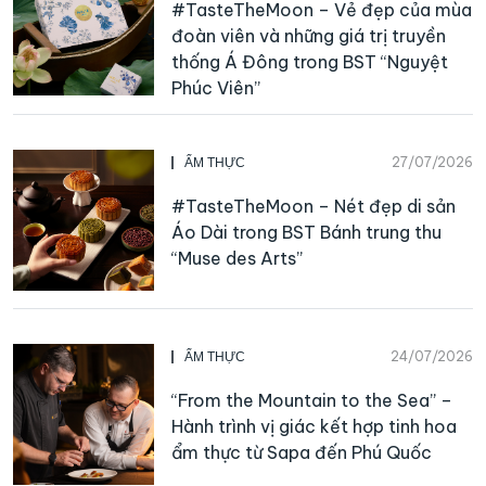
#TasteTheMoon – Vẻ đẹp của mùa
đoàn viên và những giá trị truyền
thống Á Đông trong BST “Nguyệt
Phúc Viên”
27/07/2026
ẨM THỰC
#TasteTheMoon – Nét đẹp di sản
Áo Dài trong BST Bánh trung thu
“Muse des Arts”
24/07/2026
ẨM THỰC
“From the Mountain to the Sea” –
Hành trình vị giác kết hợp tinh hoa
ẩm thực từ Sapa đến Phú Quốc