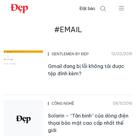
Chuyển
Đặt báo
đến
nội
Tìm
dung
#EMAIL
kiếm
cho:
13/03/2019
GENTLEMEN BY ĐẸP
Gmail đang bị lỗi không tải được
tệp đính kèm?
08/11/2016
CÔNG NGHỆ
Solarin – “Tân binh” của dòng điện
thọai bảo mật cao cấp nhất thế
giới