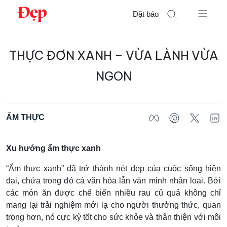
Chuyển
Đặt báo
đến
nội
Tìm
dung
THỰC ĐƠN XANH – VỪA LÀNH VỪA
kiếm
cho:
NGON
ẨM THỰC
Xu hướng ẩm thực xanh
“Ẩm thực xanh” đã trở thành nét đẹp của cuộc sống hiện
đại, chứa trong đó cả văn hóa lẫn văn minh nhân loại. Bởi
các món ăn được chế biến nhiều rau củ quả không chỉ
mang lại trải nghiệm mới lạ cho người thưởng thức, quan
trọng hơn, nó cực kỳ tốt cho sức khỏe và thân thiện với môi