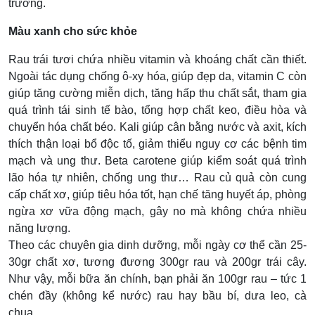
trường.
Màu xanh cho sức khỏe
Rau trái tươi chứa nhiều vitamin và khoáng chất cần thiết.
Ngoài tác dụng chống ô-xy hóa, giúp đẹp da, vitamin C còn
giúp tăng cường miễn dịch, tăng hấp thu chất sắt, tham gia
quá trình tái sinh tế bào, tổng hợp chất keo, điều hòa và
chuyển hóa chất béo. Kali giúp cân bằng nước và axit, kích
thích thận loại bổ độc tố, giảm thiểu nguy cơ các bệnh tim
mạch và ung thư. Beta carotene giúp kiểm soát quá trình
lão hóa tự nhiên, chống ung thư… Rau củ quả còn cung
cấp chất xơ, giúp tiêu hóa tốt, hạn chế tăng huyết áp, phòng
ngừa xơ vữa động mạch, gây no mà không chứa nhiều
năng lượng.
Theo các chuyên gia dinh dưỡng, mỗi ngày cơ thể cần 25-
30gr chất xơ, tương đương 300gr rau và 200gr trái cây.
Như vậy, mỗi bữa ăn chính, bạn phải ăn 100gr rau – tức 1
chén đầy (không kể nước) rau hay bầu bí, dưa leo, cà
chua…