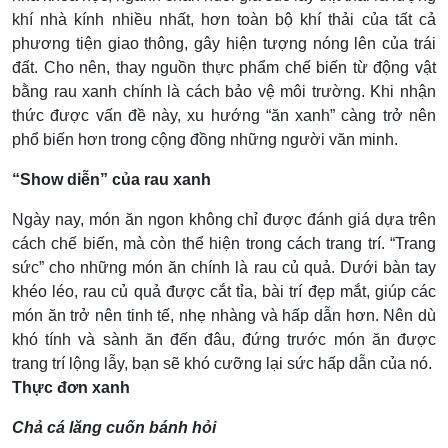
khí nhà kính nhiều nhất, hơn toàn bộ khí thải của tất cả
phương tiện giao thông, gây hiện tượng nóng lên của trái
đất. Cho nên, thay nguồn thực phẩm chế biến từ động vật
bằng rau xanh chính là cách bảo vệ môi trường. Khi nhận
thức được vấn đề này, xu hướng “ăn xanh” càng trở nên
phổ biến hơn trong cộng đồng những người văn minh.
“Show diễn” của rau xanh
Ngày nay, món ăn ngon không chỉ được đánh giá dựa trên
cách chế biến, mà còn thể hiện trong cách trang trí. “Trang
sức” cho những món ăn chính là rau củ quả. Dưới bàn tay
khéo léo, rau củ quả được cắt tỉa, bài trí đẹp mắt, giúp các
món ăn trở nên tinh tế, nhẹ nhàng và hấp dẫn hơn. Nên dù
khó tính và sành ăn đến đâu, đứng trước món ăn được
trang trí lộng lẫy, bạn sẽ khó cưỡng lại sức hấp dẫn của nó.
Thực đơn xanh
Chả cá lăng cuốn bánh hỏi