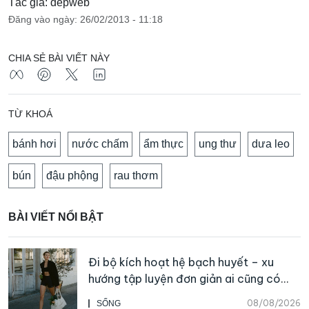
Tác giả: depweb
Đăng vào ngày: 26/02/2013 - 11:18
CHIA SẺ BÀI VIẾT NÀY
TỪ KHOÁ
bánh hơi
nước chấm
ẩm thực
ung thư
dưa leo
bún
đậu phộng
rau thơm
BÀI VIẾT NỔI BẬT
Đi bộ kích hoạt hệ bạch huyết – xu
hướng tập luyện đơn giản ai cũng có
thể bắt đầu
08/08/2026
SỐNG