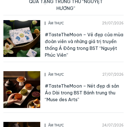
QUÀ TẶNG TRUNG THU “NGUYỆT
HƯƠNG”
29/07/2026
ẨM THỰC
#TasteTheMoon – Vẻ đẹp của mùa
đoàn viên và những giá trị truyền
thống Á Đông trong BST “Nguyệt
Phúc Viên”
27/07/2026
ẨM THỰC
#TasteTheMoon – Nét đẹp di sản
Áo Dài trong BST Bánh trung thu
“Muse des Arts”
24/07/2026
ẨM THỰC