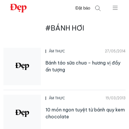
Chuyển
Đặt báo
đến
nội
Tìm
dung
#BÁNH HƠI
kiếm
cho:
27/05/2014
ẨM THỰC
Bánh táo sữa chua – hương vị đầy
ấn tượng
19/03/2013
ẨM THỰC
10 món ngon tuyệt từ bánh quy kem
chocolate