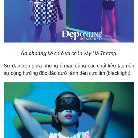
Áo choàng
kẻ carô và chân váy Hà Trương.
Sự đan xen giữa những ô màu cùng các chất liệu tạo nên
sự cộng hưởng độc đáo dưới ánh đèn cực tím (blacklight).