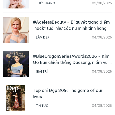
Beauty, CHANEL mua lại Charvet
05/08/2026
THỜI TRANG
#AgelessBeauty – Bí quyết trang điểm
“hack” tuổi như các nữ minh tinh hàng
đầu
04/08/2026
LÀM ĐẸP
#BlueDragonSeriesAwards2026 – Kim
Go Eun chiến thắng Daesang, niềm vui
nhân đôi của Park Bo Kyung sau 23
04/08/2026
GIẢI TRÍ
năm
Tạp chí Đẹp 309: The game of our
lives
04/08/2026
TIN TỨC