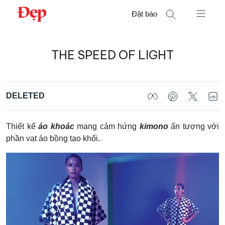
Chuyển
Đặt báo
đến
nội
Tìm
dung
THE SPEED OF LIGHT
kiếm
cho:
DELETED
Thiết kế
áo khoác
mang cảm hứng
kimono
ấn tượng với
phần vạt áo bồng tạo khối.