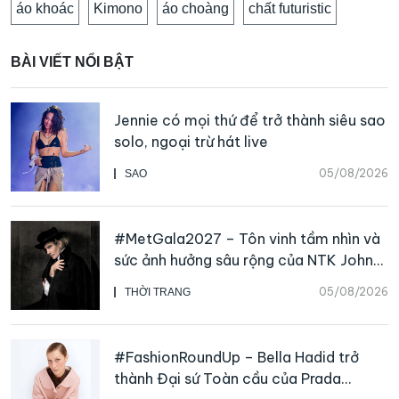
áo khoác
Kimono
áo choàng
chất futuristic
BÀI VIẾT NỔI BẬT
Jennie có mọi thứ để trở thành siêu sao
solo, ngoại trừ hát live
05/08/2026
SAO
#MetGala2027 – Tôn vinh tầm nhìn và
sức ảnh hưởng sâu rộng của NTK John
Galliano
05/08/2026
THỜI TRANG
#FashionRoundUp – Bella Hadid trở
thành Đại sứ Toàn cầu của Prada