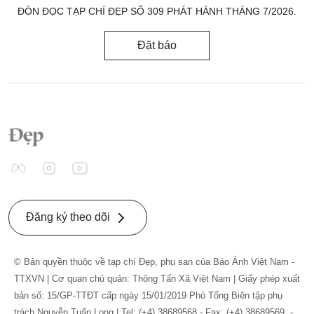
ĐÓN ĐỌC TẠP CHÍ ĐẸP SỐ 309 PHÁT HÀNH THÁNG 7/2026.
Đặt báo
Đăng ký theo dõi
© Bản quyền thuộc về tạp chí Đẹp, phụ san của Báo Ảnh Việt Nam -
TTXVN | Cơ quan chủ quản: Thông Tấn Xã Việt Nam | Giấy phép xuất
bản số: 15/GP-TTĐT cấp ngày 15/01/2019 Phó Tổng Biên tập phụ
trách Nguyễn Tuấn Long | Tel: (+4) 38689568 - Fax: (+4) 38689569. -