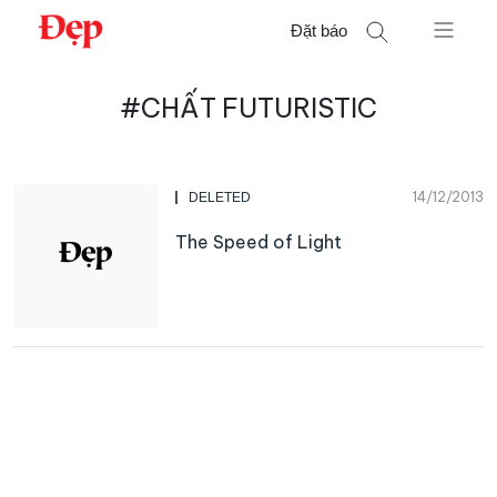
Chuyển
Đặt báo
đến
nội
Tìm
dung
#CHẤT FUTURISTIC
kiếm
cho:
14/12/2013
DELETED
The Speed of Light