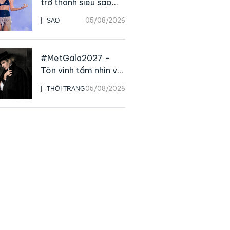
trở thành siêu sao
solo, ngoại trừ hát
05/08/2026
SAO
live
#MetGala2027 –
Tôn vinh tầm nhìn và
sức ảnh hưởng sâu
05/08/2026
THỜI TRANG
rộng của NTK John
Galliano