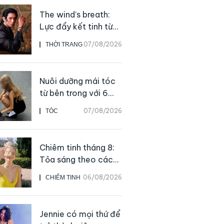
The wind’s breath:
Lực đẩy kết tinh từ
sự kiên định
07/08/2026
THỜI TRANG
Nuôi dưỡng mái tóc
từ bên trong với 6
thực phẩm giàu
07/08/2026
TÓC
dưỡng chất
Chiêm tinh tháng 8:
Tỏa sáng theo cách
của chính mình
06/08/2026
CHIÊM TINH
Jennie có mọi thứ để