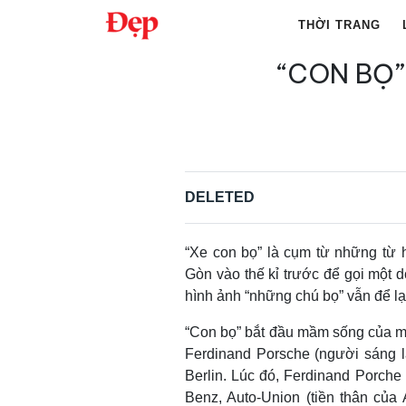
Chuyển
THỜI TRANG
đến
nội
“CON BỌ”
Tìm
dung
kiếm
cho:
DELETED
“Xe con bọ” là cụm từ những từ 
Gòn vào thế kỉ trước để gọi một 
hình ảnh “những chú bọ” vẫn để lạ
“Con bọ” bắt đầu mầm sống của mìn
Ferdinand Porsche (người sáng l
Berlin. Lúc đó, Ferdinand Porche 
Benz, Auto-Union (tiền thân của A