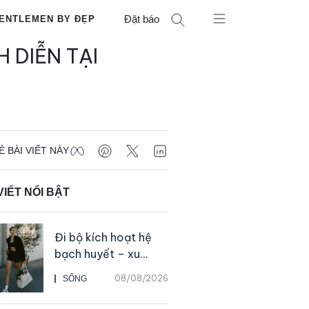
Đặt báo
ENTLEMEN BY ĐẸP
 DIỄN TẠI
Ẻ BÀI VIẾT NÀY
VIẾT NỔI BẬT
Đi bộ kích hoạt hệ
bạch huyết – xu
hướng tập luyện đơn
08/08/2026
SỐNG
giản ai cũng có thể
bắt đầu