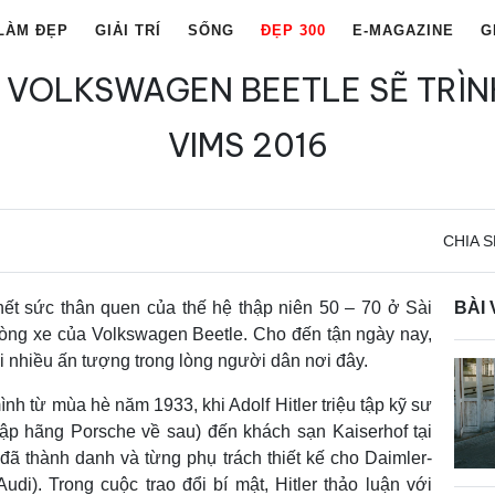
LÀM ĐẸP
GIẢI TRÍ
SỐNG
ĐẸP 300
E-MAGAZINE
G
 VOLKSWAGEN BEETLE SẼ TRÌNH
VIMS 2016
CHIA S
hết sức thân quen của thế hệ thập niên 50 – 70 ở Sài
BÀI 
dòng xe của Volkswagen Beetle. Cho đến tận ngày nay,
i nhiều ấn tượng trong lòng người dân nơi đây.
h từ mùa hè năm 1933, khi Adolf Hitler triệu tập kỹ sư
ập hãng Porsche về sau) đến khách sạn Kaiserhof tại
đã thành danh và từng phụ trách thiết kế cho Daimler-
udi). Trong cuộc trao đổi bí mật, Hitler thảo luận với