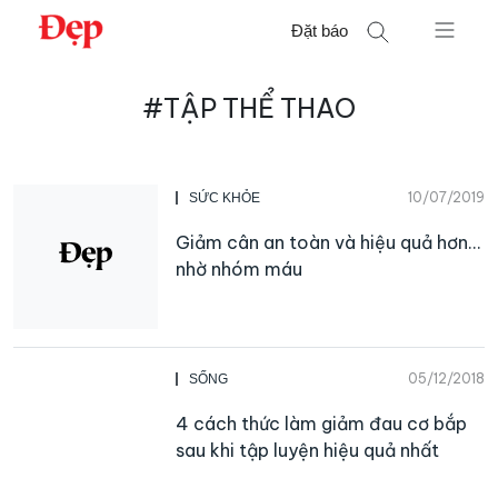
Chuyển
Đặt báo
đến
nội
Tìm
dung
#TẬP THỂ THAO
kiếm
cho:
10/07/2019
SỨC KHỎE
Giảm cân an toàn và hiệu quả hơn…
nhờ nhóm máu
05/12/2018
SỐNG
4 cách thức làm giảm đau cơ bắp
sau khi tập luyện hiệu quả nhất