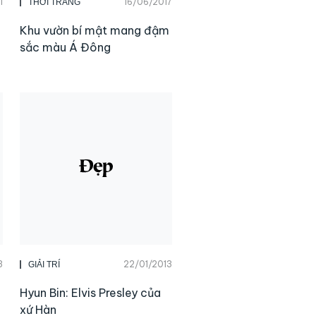
1
16/06/2017
THỜI TRANG
Khu vườn bí mật mang đậm
sắc màu Á Đông
3
22/01/2013
GIẢI TRÍ
Hyun Bin: Elvis Presley của
xứ Hàn