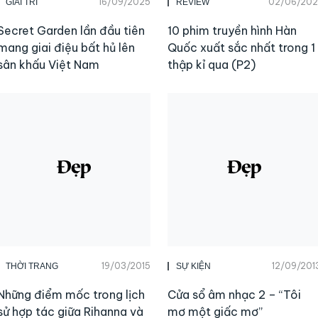
16/09/2025
02/06/202
GIẢI TRÍ
REVIEW
Secret Garden lần đầu tiên
10 phim truyền hình Hàn
mang giai điệu bất hủ lên
Quốc xuất sắc nhất trong 1
sân khấu Việt Nam
thập kỉ qua (P2)
19/03/2015
12/09/201
THỜI TRANG
SỰ KIỆN
Những điểm mốc trong lịch
Cửa sổ âm nhạc 2 – “Tôi
sử hợp tác giữa Rihanna và
mơ một giấc mơ”