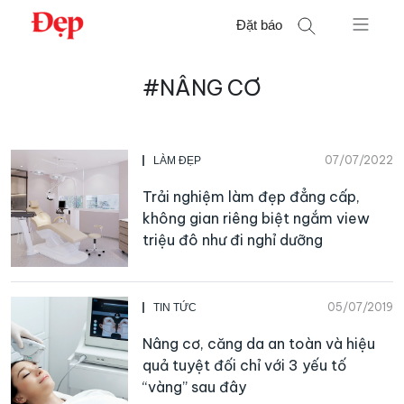
Chuyển
Đặt báo
đến
nội
Tìm
dung
#NÂNG CƠ
kiếm
cho:
07/07/2022
LÀM ĐẸP
Trải nghiệm làm đẹp đẳng cấp,
không gian riêng biệt ngắm view
triệu đô như đi nghỉ dưỡng
05/07/2019
TIN TỨC
Nâng cơ, căng da an toàn và hiệu
quả tuyệt đối chỉ với 3 yếu tố
“vàng” sau đây