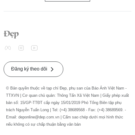
Đăng ký theo dõi
© Bản quyền thuộc về tạp chí Đẹp, phụ san của Báo Ảnh Việt Nam -
TTXVN | Cơ quan chủ quản: Thông Tấn Xã Việt Nam | Giấy phép xuất
bản số: 15/GP-TTĐT cấp ngày 15/01/2019 Phó Tổng Biên tập phụ
trách Nguyễn Tuấn Long | Tel: (+4) 38689568 - Fax: (+4) 38689569. -
Email: deponline@dep.com.vn | Cấm sao chép dưới mọi hình thức
nếu không có sự chấp thuận bằng văn bản