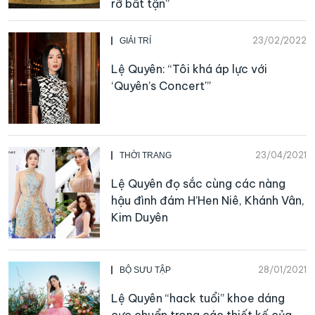
rỡ bất tận”
23/02/2022
GIẢI TRÍ
Lệ Quyên: “Tôi khá áp lực với
‘Quyên’s Concert'”
23/04/2021
THỜI TRANG
Lệ Quyên đọ sắc cùng các nàng
hậu đình đám H’Hen Niê, Khánh Vân,
Kim Duyên
28/01/2021
BỘ SƯU TẬP
Lệ Quyên “hack tuổi” khoe dáng
cực chuẩn trong các thiết kế của