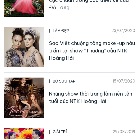
Đỗ Long
23/07/2020
LÀM ĐẸP
Sao Việt chuộng tông make-up nâu
trầm tại show “Thương” của NTK
Hoàng Hải
15/07/2020
BỘ SƯU TẬP
Những show thời trang làm nên tên
tuổi của NTK Hoàng Hải
29/08/2019
GIẢI TRÍ