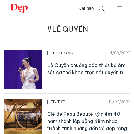
Chuyển
Đặt báo
đến
nội
Tìm
dung
#LỆ QUYÊN
kiếm
cho:
14/03/2023
THỜI TRANG
Lệ Quyên chuộng các thiết kế ôm
sát cơ thể khoe trọn nét quyến rũ
12/07/2022
TIN TỨC
Clé de Peau Beauté kỷ niệm 40
năm thành lập bằng đêm nhạc
“Hành trình hướng đến vẻ đẹp rạng