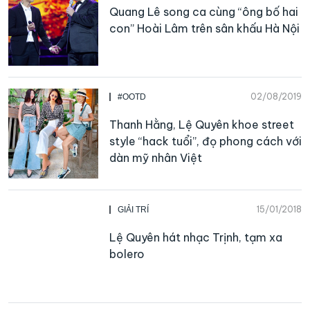
Quang Lê song ca cùng “ông bố hai
con” Hoài Lâm trên sân khấu Hà Nội
02/08/2019
#OOTD
Thanh Hằng, Lệ Quyên khoe street
style “hack tuổi”, đọ phong cách với
dàn mỹ nhân Việt
15/01/2018
GIẢI TRÍ
Lệ Quyên hát nhạc Trịnh, tạm xa
bolero