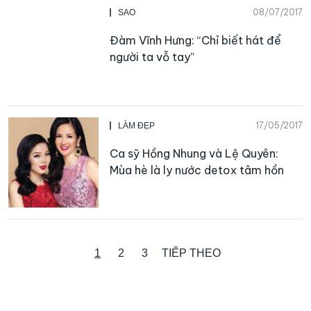
08/07/2017
SAO
Đàm Vĩnh Hưng: “Chỉ biết hát để
người ta vỗ tay”
17/05/2017
LÀM ĐẸP
Ca sỹ Hồng Nhung và Lệ Quyên:
Mùa hè là ly nước detox tâm hồn
1
2
3
TIẾP THEO