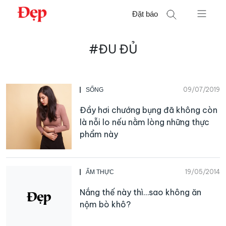
Chuyển
Đặt báo
đến
nội
Tìm
dung
#ĐU ĐỦ
kiếm
cho:
09/07/2019
SỐNG
Đầy hơi chướng bụng đã không còn
là nỗi lo nếu nằm lòng những thực
phẩm này
19/05/2014
ẨM THỰC
Nắng thế này thì…sao không ăn
nộm bò khô?