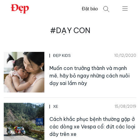
Chuyển
Đặt báo
đến
nội
Tìm
dung
#DẠY CON
kiếm
cho:
10/12/2020
ĐẸP KIDS
Muốn con trưởng thành và mạnh
mẽ, hãy bỏ ngay những cách nuôi
dạy sai lầm này
15/08/2019
XE
Cách khắc phục bệnh thường gặp ở
các dòng xe Vespa cổ: đứt các loại
dây trên xe