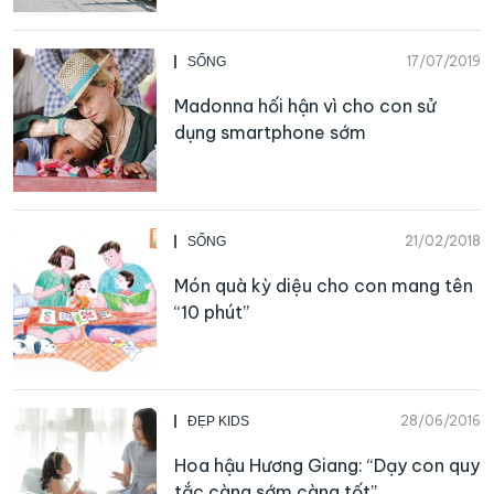
17/07/2019
SỐNG
Madonna hối hận vì cho con sử
dụng smartphone sớm
21/02/2018
SỐNG
Món quà kỳ diệu cho con mang tên
“10 phút”
28/06/2016
ĐẸP KIDS
Hoa hậu Hương Giang: “Dạy con quy
tắc càng sớm càng tốt”