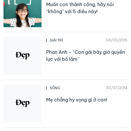
Muốn con thành công, hãy nói
“không” với 5 điều này!
04/09/2015
GIẢI TRÍ
Phan Anh – “Con gái bây giờ quyền
lực với bố lắm”
30/07/2014
SỐNG
Mẹ chẳng hy vọng gì ở con!