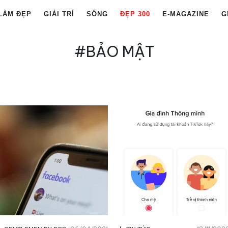
LÀM ĐẸP
GIẢI TRÍ
SỐNG
ĐẸP 300
E-MAGAZINE
G
#BẢO MẬT