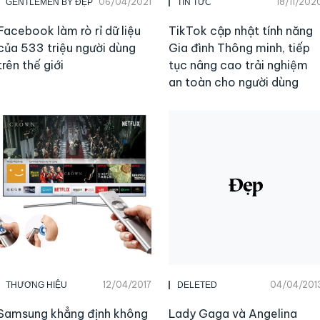
06/04/2021
18/11/202
GENTLEMEN BY ĐẸP
TIN TỨC
Facebook làm rò rỉ dữ liệu
TikTok cập nhật tính năng
của 533 triệu người dùng
Gia đình Thông minh, tiếp
trên thế giới
tục nâng cao trải nghiệm
an toàn cho người dùng
12/04/2017
04/04/201
THƯƠNG HIỆU
DELETED
Samsung khẳng định không
Lady Gaga và Angelina