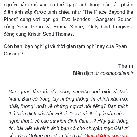
người hâm mộ vẫn có thể “gặp” anh trong các tác phẩm
điện ảnh sắp được trình chiếu như “The Place Beyond the
Pines” cùng với bạn gái Eva Mendes, “Gangster Squad”
cùng Sean Penn và Emma Stone, “Only God Forgives”
đóng cùng Kristin Scott Thomas.
Còn bạn, bạn nghĩ gì về thời gian tạm nghỉ này của Ryan
Gosling?
Thanh
Biên dịch từ
cosmopolitan.fr
Bạn quan tâm tới đời sống showbiz thế giới và Việt
Nam. Bạn có trong tay những thông tin chính xác mới
nhất, “nóng” nhất về những người nổi tiếng? Bạn thích
thú biên dịch các bài viết về “sao”, về thế giới văn hóa –
nghệ thuật, về các sự kiện đình đám…? Hãy gửi thông
tin, bài viết và hình ảnh bạn có cho chuyên mục Giải trí
của Đẹp Online qua địa chỉ email:
Giaitri@dep.com.vn
.