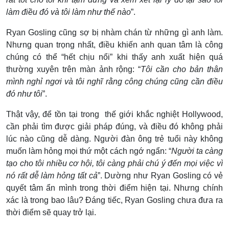
làm điều đó và tôi làm như thế nào
”.
Ryan Gosling cũng sợ bị nhàm chán từ những gì anh làm.
Nhưng quan trọng nhất, điều khiến anh quan tâm là công
chúng có thể “hết chịu nổi” khi thấy anh xuất hiện quá
thường xuyên trên màn ảnh rộng: “
Tôi cần cho bản thân
mình nghỉ ngơi và tôi nghĩ rằng công chúng cũng cần điều
đó như tôi
”.
Thật vậy, để tồn tại trong thế giới khắc nghiệt Hollywood,
cần phải tìm được giải pháp đúng, và điều đó không phải
lúc nào cũng dễ dàng. Người đàn ông trẻ tuổi này không
muốn làm hỏng mọi thứ một cách ngớ ngẩn: “
Người ta càng
tạo cho tôi nhiều cơ hội, tôi càng phải chú ý đến mọi việc vì
nó rất dễ làm hỏng tất cả
”. Dường như Ryan Gosling có vẻ
quyết tâm ẩn mình trong thời điểm hiện tại. Nhưng chính
xác là trong bao lâu? Đáng tiếc, Ryan Gosling chưa đưa ra
thời điểm sẽ quay trở lại.