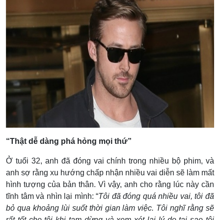
“Thật dễ dàng phá hỏng mọi thứ”
Ở tuổi 32, anh đã đóng vai chính trong nhiều bộ phim, và
anh sợ rằng xu hướng chấp nhận nhiều vai diễn sẽ làm mất
hình tượng của bản thân. Vì vậy, anh cho rằng lúc này cần
tĩnh tâm và nhìn lại mình: “
Tôi đã đóng quá nhiều vai, tôi đã
bỏ qua khoảng lùi suốt thời gian làm việc. Tôi nghĩ rằng sẽ
rất tốt cho tôi khi tạm dừng và xem xét lại lý do tại sao tôi