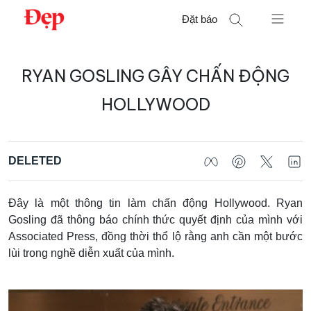
Chuyển
Đặt báo
đến
nội
Tìm
dung
RYAN GOSLING GÂY CHẤN ĐỘNG
kiếm
cho:
HOLLYWOOD
DELETED
Đây là một thông tin làm chấn động Hollywood. Ryan
Gosling đã thông báo chính thức quyết định của mình với
Associated Press, đồng thời thổ lộ rằng anh cần một bước
lùi trong nghề diễn xuất của mình.