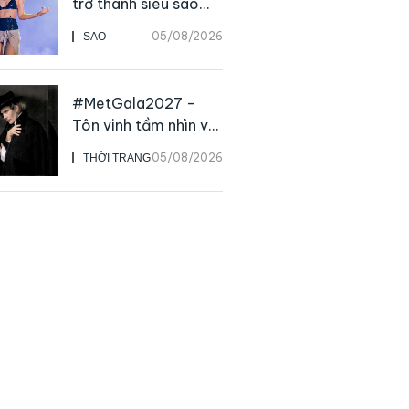
trở thành siêu sao
solo, ngoại trừ hát
05/08/2026
SAO
live
#MetGala2027 –
Tôn vinh tầm nhìn và
sức ảnh hưởng sâu
05/08/2026
THỜI TRANG
rộng của NTK John
Galliano