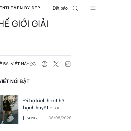
Đặt báo
ENTLEMEN BY ĐẸP
 GIỚI GIẢI
Ẻ BÀI VIẾT NÀY
VIẾT NỔI BẬT
Đi bộ kích hoạt hệ
bạch huyết – xu
hướng tập luyện đơn
08/08/2026
SỐNG
giản ai cũng có thể
bắt đầu