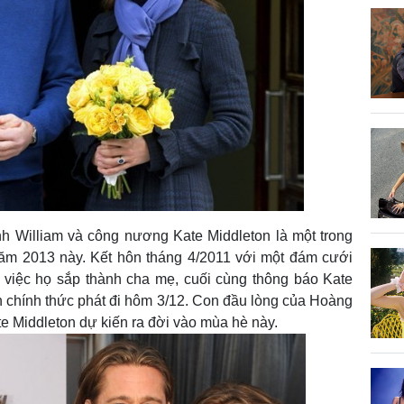
h William và công nương Kate Middleton là một trong
ăm 2013 này. Kết hôn tháng 4/2011 với một đám cưới
về việc họ sắp thành cha mẹ, cuối cùng thông báo Kate
chính thức phát đi hôm 3/12. Con đầu lòng của Hoàng
e Middleton dự kiến ra đời vào mùa hè này.