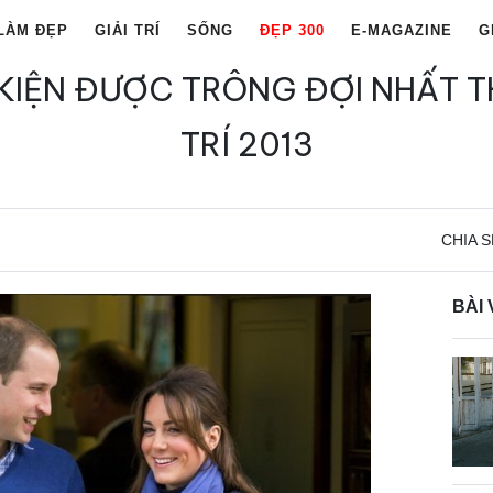
LÀM ĐẸP
GIẢI TRÍ
SỐNG
ĐẸP 300
E-MAGAZINE
G
KIỆN ĐƯỢC TRÔNG ĐỢI NHẤT THẾ
TRÍ 2013
CHIA S
BÀI 