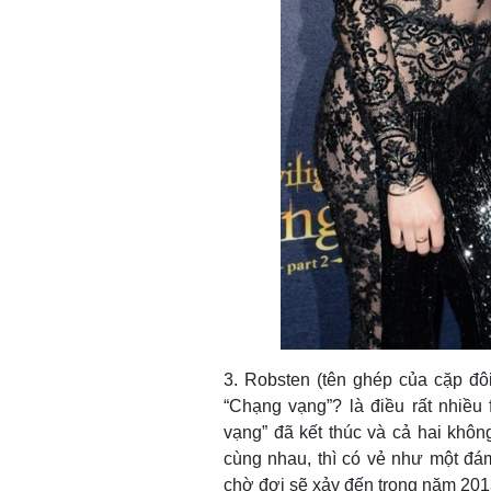
3. Robsten (tên ghép của cặp đôi
“Chạng vạng”? là điều rất nhiều
vạng” đã kết thúc và cả hai khô
cùng nhau, thì có vẻ như một đá
chờ đợi sẽ xảy đến trong năm 20