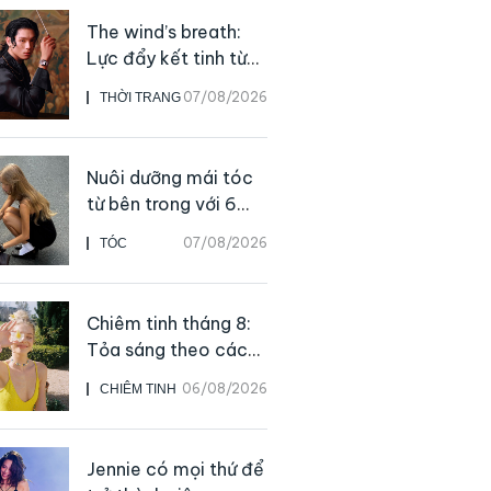
The wind’s breath:
Lực đẩy kết tinh từ
sự kiên định
07/08/2026
THỜI TRANG
Nuôi dưỡng mái tóc
từ bên trong với 6
thực phẩm giàu
07/08/2026
TÓC
dưỡng chất
Chiêm tinh tháng 8:
Tỏa sáng theo cách
của chính mình
06/08/2026
CHIÊM TINH
Jennie có mọi thứ để