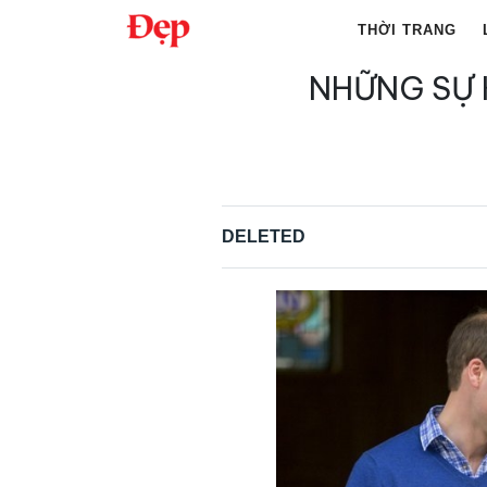
Chuyển
THỜI TRANG
đến
nội
NHỮNG SỰ 
Tìm
dung
kiếm
cho:
DELETED