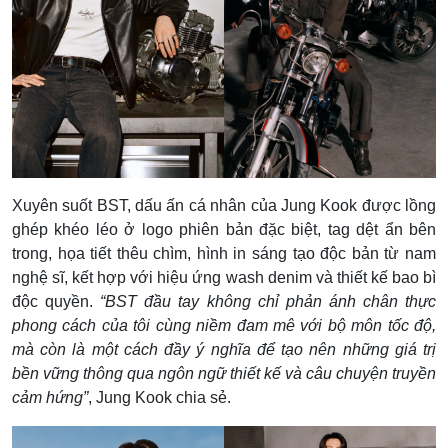
Xuyên suốt BST, dấu ấn cá nhân của Jung Kook được lồng
ghép khéo léo ở logo phiên bản đặc biệt, tag dệt ẩn bên
trong, họa tiết thêu chìm, hình in sáng tạo độc bản từ nam
nghệ sĩ, kết hợp với hiệu ứng wash denim và thiết kế bao bì
độc quyền.
“BST đầu tay không chỉ phản ánh chân thực
phong cách của tôi cùng niềm đam mê với bộ môn tốc độ,
mà còn là một cách đầy ý nghĩa để tạo nên những giá trị
bền vững thông qua ngôn ngữ thiết kế và câu chuyện truyền
cảm hứng”
, Jung Kook chia sẻ.