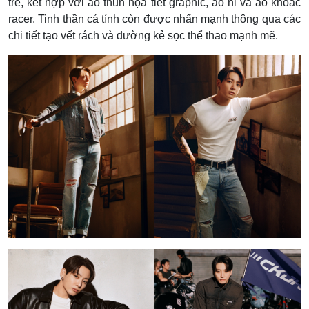
trễ, kết hợp với áo thun họa tiết graphic, áo nỉ và áo khoác
racer. Tinh thần cá tính còn được nhấn mạnh thông qua các
chi tiết tạo vết rách và đường kẻ sọc thể thao mạnh mẽ.