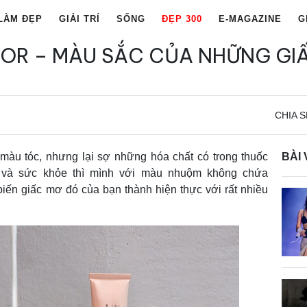
LÀM ĐẸP
GIẢI TRÍ
SỐNG
ĐẸP 300
E-MAGAZINE
G
OR – MÀU SẮC CỦA NHỮNG GI
CHIA S
màu tóc, nhưng lại sợ những hóa chất có trong thuốc
BÀI 
và sức khỏe thì mình với màu nhuộm không chứa
iến giấc mơ đó của bạn thành hiện thực với rất nhiều