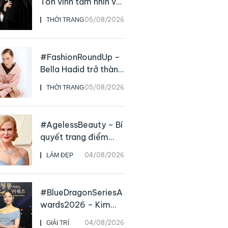
Tôn vinh tầm nhìn và
sức ảnh hưởng sâu
05/08/2026
THỜI TRANG
rộng của NTK John
Galliano
#FashionRoundUp –
Bella Hadid trở thành
Đại sứ Toàn cầu của
05/08/2026
THỜI TRANG
Prada Beauty,
CHANEL mua lại
Charvet
#AgelessBeauty – Bí
quyết trang điểm
“hack” tuổi như các
04/08/2026
LÀM ĐẸP
nữ minh tinh hàng
đầu
#BlueDragonSeriesA
wards2026 – Kim
Go Eun chiến thắng
04/08/2026
GIẢI TRÍ