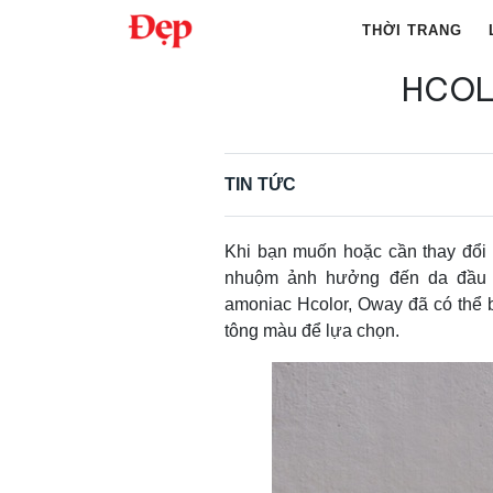
Chuyển
THỜI TRANG
đến
nội
HCOL
Tìm
dung
kiếm
cho:
TIN TỨC
Khi bạn muốn hoặc cần thay đổi 
nhuộm ảnh hưởng đến da đầu 
amoniac Hcolor, Oway đã có thể b
tông màu để lựa chọn.