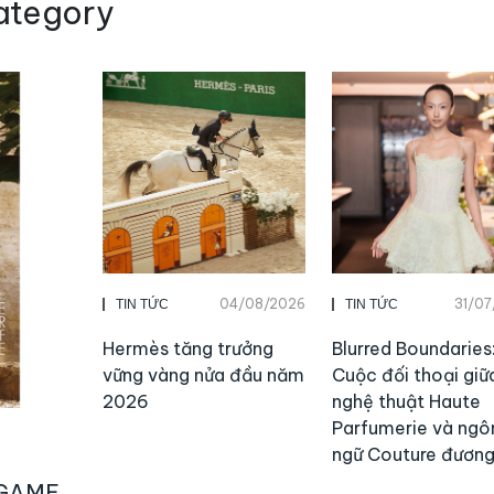
ategory
04/08/2026
31/0
TIN TỨC
TIN TỨC
Hermès tăng trưởng
Blurred Boundaries
vững vàng nửa đầu năm
Cuộc đối thoại giữ
2026
nghệ thuật Haute
Parfumerie và ngô
ngữ Couture đương
 GAME