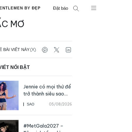
Đặt báo
ENTLEMEN BY ĐẸP
ẤC MƠ
Ẻ BÀI VIẾT NÀY
VIẾT NỔI BẬT
Jennie có mọi thứ để
trở thành siêu sao
solo, ngoại trừ hát
05/08/2026
SAO
live
#MetGala2027 –