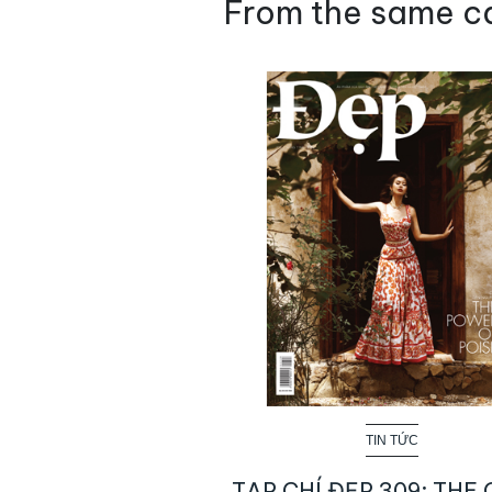
From the same c
TIN TỨC
TẠP CHÍ ĐẸP 309: THE