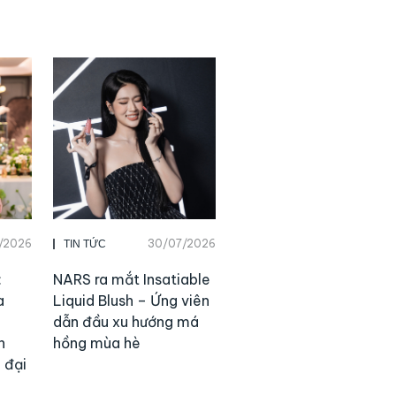
7/2026
30/07/2026
TIN TỨC
:
NARS ra mắt Insatiable
a
Liquid Blush – Ứng viên
dẫn đầu xu hướng má
n
hồng mùa hè
 đại