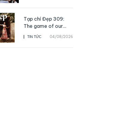
Daesang, niềm vui
nhân đôi của Park Bo
Kyung sau 23 năm
Tạp chí Đẹp 309:
The game of our
lives
04/08/2026
TIN TỨC