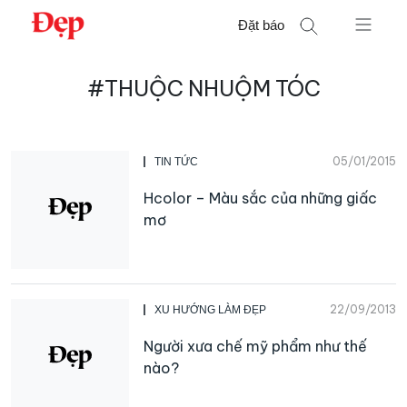
Chuyển
Đặt báo
đến
nội
Tìm
dung
#THUỘC NHUỘM TÓC
kiếm
cho:
05/01/2015
TIN TỨC
Hcolor – Màu sắc của những giấc
mơ
22/09/2013
XU HƯỚNG LÀM ĐẸP
Người xưa chế mỹ phẩm như thế
nào?