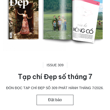
ISSUE 309
Tạp chí Đẹp số tháng 7
ĐÓN ĐỌC TẠP CHÍ ĐẸP SỐ 309 PHÁT HÀNH THÁNG 7/2026.
Đặt báo