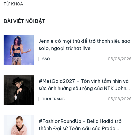
TỪ KHOÁ
BÀI VIẾT NỔI BẬT
Jennie có mọi thứ để trở thành siêu sao
solo, ngoại trừ hát live
05/08/2026
SAO
#MetGala2027 – Tôn vinh tầm nhìn và
sức ảnh hưởng sâu rộng của NTK John
Galliano
05/08/2026
THỜI TRANG
#FashionRoundUp – Bella Hadid trở
thành Đại sứ Toàn cầu của Prada