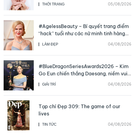
Beauty, CHANEL mua lại Charvet
05/08/2026
THỜI TRANG
#AgelessBeauty – Bí quyết trang điểm
“hack” tuổi như các nữ minh tinh hàng
đầu
04/08/2026
LÀM ĐẸP
#BlueDragonSeriesAwards2026 – Kim
Go Eun chiến thắng Daesang, niềm vui
nhân đôi của Park Bo Kyung sau 23
04/08/2026
GIẢI TRÍ
năm
Tạp chí Đẹp 309: The game of our
lives
04/08/2026
TIN TỨC