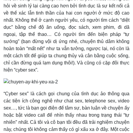
hỏi về sinh lý lại càng cao hơn bởi tình dục là sự kết nối cả
về thể xác lẫn tinh thần của hai con người ở mức độ cao
nhất. Không thể ở cạnh người yêu, có người tìm cách “diệt
dục” bằng chế độ ăn uống, đọc sách, xem phim, đi dã
ngoại, tập thể thao… Có người tìm đến biện pháp “tự
sướng” (bạn đừng vội dị ứng nhé, chuyện thủ dâm không
hoàn toàn “mất nết” như ta vẫn tưởng, ngược lại, nó còn là
một cách tốt để giúp ta chung thủy và cân bằng cuộc sống,
chỉ cần đừng quá lạm dụng thôi!). Và cũng có cặp đôi thực
hiện “cyber sex”.
“Cyber sex” là cách gọi chung của tình dục ảo thông qua
các tiện ích công nghệ như chat sex, telephone sex, video
sex…, tức là bạn gọi điện để tâm sự, bàn luận về chuyện ấy
hoặc bật video call để nhìn thấy nhau trong trạng thái “tự
nhiên” nhất. Cả tôi và cô bạn tôi đều đã trải nghiệm chuyện
này, chúng tôi không cảm thấy có gì xấu xa ở đây. Một cuộc