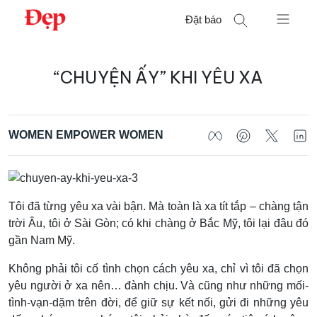
Chuyển
Đặt báo
đến
nội
Tìm
dung
“CHUYỆN ẤY” KHI YÊU XA
kiếm
cho:
WOMEN EMPOWER WOMEN
Tôi đã từng yêu xa vài bận. Mà toàn là xa tít tắp – chàng tận
trời Âu, tôi ở Sài Gòn; có khi chàng ở Bắc Mỹ, tôi lại đâu đó
gần Nam Mỹ.
Không phải tôi cố tình chọn cách yêu xa, chỉ vì tôi đã chọn
yêu người ở xa nên… đành chịu. Và cũng như những mối-
tình-vạn-dặm trên đời, để giữ sự kết nối, gửi đi những yêu