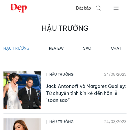
Chuyển
Đặt báo
đến
nội
Tìm
dung
HẬU TRƯỜNG
kiếm
cho:
HẬU TRƯỜNG
REVIEW
SAO
CHAT
24/08/2023
HẬU TRƯỜNG
Jack Antonoff và Margaret Qualley:
Từ chuyện tình kín kẽ đến hôn lễ
“toàn sao”
24/03/2023
HẬU TRƯỜNG