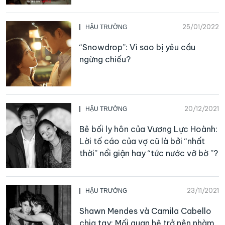
25/01/2022
HẬU TRƯỜNG
“Snowdrop”: Vì sao bị yêu cầu
ngừng chiếu?
20/12/2021
HẬU TRƯỜNG
Bê bối ly hôn của Vương Lực Hoành:
Lời tố cáo của vợ cũ là bởi “nhất
thời” nổi giận hay “tức nước vỡ bờ ”?
23/11/2021
HẬU TRƯỜNG
Shawn Mendes và Camila Cabello
chia tay: Mối quan hệ trở nên nhàm