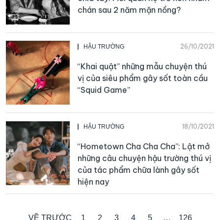
chán sau 2 năm mặn nồng?
26/10/2021
HẬU TRƯỜNG
“Khai quật” những mẫu chuyện thú
vị của siêu phẩm gây sốt toàn cầu
“Squid Game”
18/10/2021
HẬU TRƯỜNG
“Hometown Cha Cha Cha”: Lật mở
những câu chuyện hậu trường thú vị
của tác phẩm chữa lành gây sốt
hiện nay
VỀ TRƯỚC
1
2
3
4
5
…
126