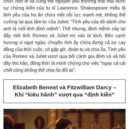
chức hôn lễ và cùng thề nguyện yêu thương mãi mãi dưới
sự chứng kiến của tu sĩ Lawrence. Shakespeare miêu tả
tình yêu của họ ẩn chứa một nội lực mạnh mẽ, không thể
cưỡng lại qua tâm tư của Juliet:
“Tình yêu của tôi dành cho
anh là mối tình định mệnh”
.
Thế nhưng, định mệnh này lại
đẩy mối tình Romeo và Juliet rơi vào bi kịch.
Bên cạnh
hương vị ngọt ngào, chuyện tình ấy chứa đựng cả sự cay
đắng của thời cuộc, có gặp gỡ, đoàn tụ và chia lìa. Tình yêu
của Romeo và Juliet vượt qua bối cảnh gia đình và xã hội
đầy thù hận, đồng thời là minh chứng cho việc “
ngay cả cái
chết cũng không thể chia lìa đôi ta”.
Elizabeth Bennet và Fitzwilliam Darcy –
Khi “kiêu hãnh” vượt qua “định kiến”