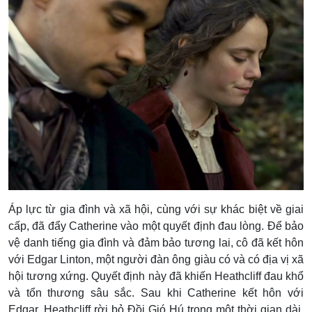
Áp lực từ gia đình và xã hội, cùng với sự khác biệt về giai
cấp, đã đẩy Catherine vào một quyết định đau lòng. Để bảo
vệ danh tiếng gia đình và đảm bảo tương lai, cô đã kết hôn
với Edgar Linton, một người đàn ông giàu có và có địa vị xã
hội tương xứng. Quyết định này đã khiến Heathcliff đau khổ
và tổn thương sâu sắc. Sau khi Catherine kết hôn với
Edgar, Heathcliff rời bỏ Đồi Gió Hú trong một thời gian dài.