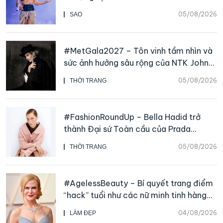
05/08/2026
SAO
#MetGala2027 – Tôn vinh tầm nhìn và
sức ảnh hưởng sâu rộng của NTK John
Galliano
05/08/2026
THỜI TRANG
#FashionRoundUp – Bella Hadid trở
thành Đại sứ Toàn cầu của Prada
Beauty, CHANEL mua lại Charvet
05/08/2026
THỜI TRANG
#AgelessBeauty – Bí quyết trang điểm
“hack” tuổi như các nữ minh tinh hàng
đầu
04/08/2026
LÀM ĐẸP