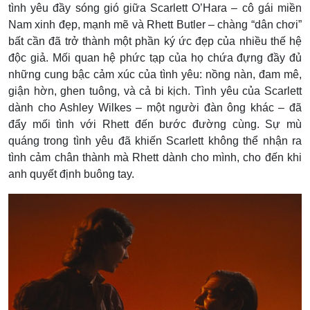
tình yêu đầy sóng gió giữa Scarlett O’Hara – cô gái miền
Nam xinh đẹp, mạnh mẽ và Rhett Butler – chàng “dân chơi”
bất cần đã trở thành một phần ký ức đẹp của nhiều thế hệ
độc giả. Mối quan hệ phức tạp của họ chứa đựng đầy đủ
những cung bậc cảm xúc của tình yêu: nồng nàn, đam mê,
giận hờn, ghen tuông, và cả bi kịch. Tình yêu của Scarlett
dành cho Ashley Wilkes – một người đàn ông khác – đã
đẩy mối tình với Rhett đến bước đường cùng. Sự mù
quáng trong tình yêu đã khiến Scarlett không thể nhận ra
tình cảm chân thành mà Rhett dành cho mình, cho đến khi
anh quyết định buông tay.