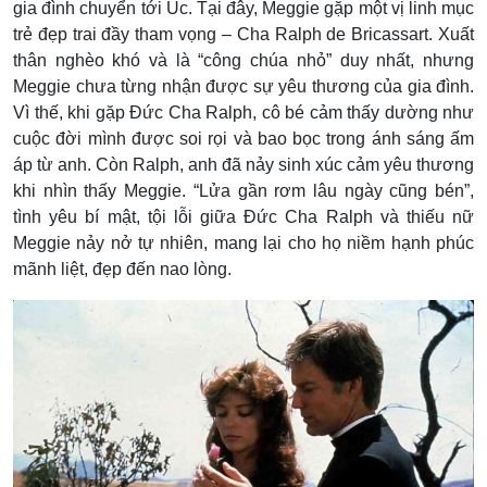
gia đình chuyển tới Úc. Tại đây, Meggie gặp một vị linh mục
trẻ đẹp trai đầy tham vọng – Cha Ralph de Bricassart. Xuất
thân nghèo khó và là “công chúa nhỏ” duy nhất, nhưng
Meggie chưa từng nhận được sự yêu thương của gia đình.
Vì thế, khi gặp Đức Cha Ralph, cô bé cảm thấy dường như
cuộc đời mình được soi rọi và bao bọc trong ánh sáng ấm
áp từ anh. Còn Ralph, anh đã nảy sinh xúc cảm yêu thương
khi nhìn thấy Meggie. “Lửa gần rơm lâu ngày cũng bén”,
tình yêu bí mật, tội lỗi giữa Đức Cha Ralph và thiếu nữ
Meggie nảy nở tự nhiên, mang lại cho họ niềm hạnh phúc
mãnh liệt, đẹp đến nao lòng.