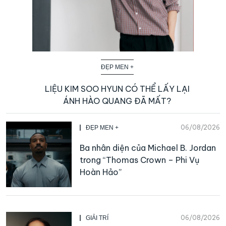
ĐẸP MEN +
LIỆU KIM SOO HYUN CÓ THỂ LẤY LẠI
ÁNH HÀO QUANG ĐÃ MẤT?
06/08/2026
ĐẸP MEN +
Ba nhân diện của Michael B. Jordan
trong “Thomas Crown – Phi Vụ
Hoàn Hảo”
06/08/2026
GIẢI TRÍ