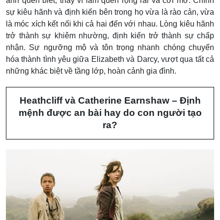
anh quen biết, thay vì làm quen rộng rãi và cởi mở. Chính
sự kiêu hãnh và định kiến bên trong họ vừa là rào cản, vừa
là móc xích kết nối khi cả hai đến với nhau. Lòng kiêu hãnh
trở thành sự khiêm nhường, định kiến ​​trở thành sự chấp
nhận. Sự ngưỡng mộ và tôn trọng nhanh chóng chuyển
hóa thành tình yêu giữa Elizabeth và Darcy, vượt qua tất cả
những khác biệt về tầng lớp, hoàn cảnh gia đình.
Heathcliff và Catherine Earnshaw – Định
mệnh được an bài hay do con người tạo
ra?