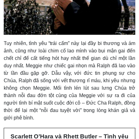
Tuy nhiên, tình yêu “trái cấm” này lại đầy bi thương và ám
ảnh, cũng như loài chim cố lao mình vào bụi mận gai đến
chết chỉ để cất tiếng hót hay nhất thế gian dù chỉ một lần
duy nhất. Meggie như chiếc gai nhọn mà Ralph đã lao vào
từ lần đầu gặp gỡ. Dẫu vậy, với đức tin phụng sự cho
Chúa, Ralph đã sống với vết thương rỉ máu, khi yêu nhưng
không chọn Meggie. Mối tình lén lút sau lưng Chúa trở
thành nỗi đau đớn tột cùng của Meggie với sự ra đi của
người tình bí mật suốt cuộc đời cô – Đức Cha Ralph, đồng
thời để lại một “nỗi đau tuyệt vời” trong lòng khán giả và
giới phê bình.
Scarlett O’Hara và Rhett Butler – Tình yêu