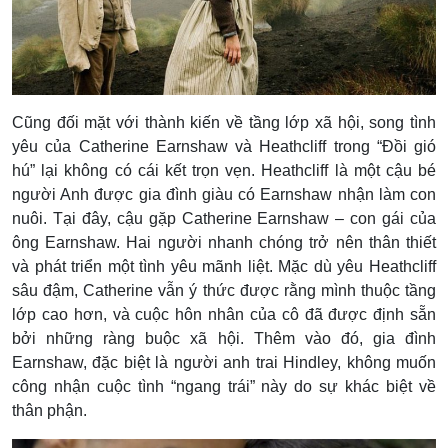
Cũng đối mặt với thành kiến về tầng lớp xã hội, song tình
yêu của Catherine Earnshaw và Heathcliff trong “Đồi gió
hú” lại không có cái kết trọn vẹn. Heathcliff là một cậu bé
người Anh được gia đình giàu có Earnshaw nhận làm con
nuôi. Tại đây, cậu gặp Catherine Earnshaw – con gái của
ông Earnshaw. Hai người nhanh chóng trở nên thân thiết
và phát triển một tình yêu mãnh liệt.
Mặc dù yêu Heathcliff
sâu đậm, Catherine vẫn ý thức được rằng mình thuộc tầng
lớp cao hơn, và cuộc hôn nhân của cô đã được định sẵn
bởi những ràng buộc xã hội. Thêm vào đó, gia đình
Earnshaw, đặc biệt là người anh trai Hindley, không muốn
công nhận cuộc tình “ngang trái” này do sự khác biệt về
thân phận.