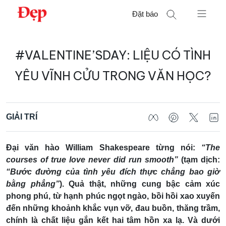
Chuyển
Đặt báo
đến
nội
Tìm
dung
#VALENTINE’SDAY: LIỆU CÓ TÌNH
kiếm
cho:
YÊU VĨNH CỬU TRONG VĂN HỌC?
GIẢI TRÍ
Đại văn hào William Shakespeare từng nói:
“The
courses of true love never did run smooth”
(tạm dịch:
“Bước đường của tình yêu đích thực chẳng bao giờ
bằng phẳng”
). Quả thật, những cung bậc cảm xúc
phong phú, từ hạnh phúc ngọt ngào, bồi hồi xao xuyến
đến những khoảnh khắc vụn vỡ, đau buồn, thăng trầm,
chính là chất liệu gắn kết hai tâm hồn xa lạ. Và dưới