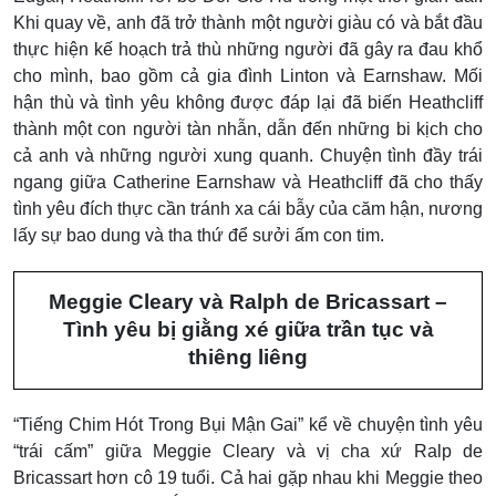
Khi quay về, anh đã trở thành một người giàu có và bắt đầu
thực hiện kế hoạch trả thù những người đã gây ra đau khổ
cho mình, bao gồm cả gia đình Linton và Earnshaw. Mối
hận thù và tình yêu không được đáp lại đã biến Heathcliff
thành một con người tàn nhẫn, dẫn đến những bi kịch cho
cả anh và những người xung quanh.
Chuyện tình đầy trái
ngang giữa Catherine Earnshaw và Heathcliff đã cho thấy
tình yêu đích thực cần tránh xa cái bẫy của căm hận, nương
lấy sự bao dung và tha thứ để sưởi ấm con tim.
Meggie Cleary và Ralph de Bricassart –
Tình yêu bị giằng xé giữa trần tục và
thiêng liêng
“Tiếng Chim Hót Trong Bụi Mận Gai” kể về chuyện tình yêu
“trái cấm” giữa Meggie Cleary và vị cha xứ Ralp de
Bricassart hơn cô 19 tuổi. Cả hai gặp nhau khi Meggie theo