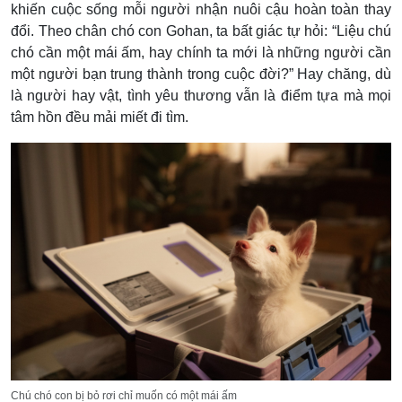
khiến cuộc sống mỗi người nhận nuôi cậu hoàn toàn thay
đổi.
Theo chân chó con Gohan
, ta bất giác tự hỏi: “Liệu chú
chó cần một mái ấm, hay chính ta mới là những người cần
một người bạn trung thành trong cuộc đời?” Hay chăng, dù
là người hay vật, tình yêu thương vẫn là điểm tựa mà mọi
tâm hồn đều mải miết đi tìm.
Chú chó con bị bỏ rơi chỉ muốn có một mái ấm