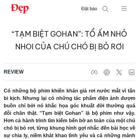
Chuyển
Đặt báo
đến
nội
Tìm
dung
“TẠM BIỆT GOHAN”: TỔ ẤM NHỎ
kiếm
cho:
NHOI CỦA CHÚ CHÓ BỊ BỎ RƠI
REVIEW
Có những bộ phim khiến khán giả rơi nước mắt vì tấn
bi kịch. Nhưng lại có những tác phẩm điện ảnh đượm
buồn chỉ bởi nó khắc họa góc khuất đời thường quá
đỗi chân thật. “Tạm biệt Gohan” là bộ phim như vậy.
Hơn cả hành trình tìm kiếm bến bờ an toàn của một chú
chó bị bỏ rơi, từng khung hình gợi nhắc đến bài học về
sự chia ly, niềm khát khao tình yêu và cả những mảnh