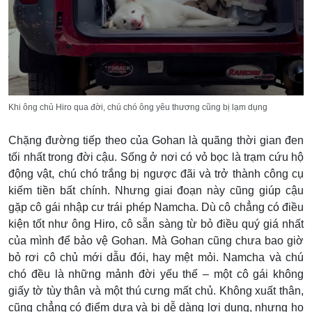
Khi ông chủ Hiro qua đời, chú chó ông yêu thương cũng bị lạm dụng
Chặng đường tiếp theo của Gohan là quãng thời gian đen
tối nhất trong đời cậu. Sống ở nơi có vỏ bọc là trạm cứu hộ
động vật, chú chó trắng bị ngược đãi và trở thành công cụ
kiếm tiền bất chính. Nhưng giai đoạn này cũng giúp cậu
gặp cô gái nhập cư trái phép Namcha. Dù cô chẳng có điều
kiện tốt như ông Hiro, cô sẵn sàng từ bỏ điều quý giá nhất
của mình để bảo vệ Gohan. Mà Gohan cũng chưa bao giờ
bỏ rơi cô chủ mới dẫu đói, hay mệt mỏi. Namcha và chú
chó đều là những mảnh đời yếu thế – một cô gái không
giấy tờ tùy thân và một thú cưng mất chủ. Không xuất thân,
cũng chẳng có điểm dựa và bị dễ dàng lợi dụng, nhưng họ