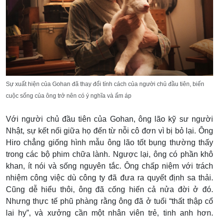
Sự xuất hiện của Gohan đã thay đổi tính cách của người chủ đầu tiên, biến
cuộc sống của ông trở nên có ý nghĩa và ấm áp
Với người chủ đầu tiên của Gohan, ông lão kỹ sư người
Nhật, sự kết nối giữa họ đến từ nỗi cô đơn vì bị bỏ lại. Ông
Hiro chẳng giống hình mẫu ông lão tốt bụng thường thấy
trong các bộ phim chữa lành. Ngược lại, ông có phần khô
khan, ít nói và sống nguyên tắc. Ông chấp niệm với trách
nhiệm công việc dù công ty đã đưa ra quyết định sa thải.
Cũng dễ hiểu thôi, ông đã cống hiến cả nửa đời ở đó.
Nhưng thực tế phũ phàng rằng ông đã ở tuổi “thất thập cổ
lai hy”, và xưởng cần một nhân viên trẻ, tinh anh hơn.