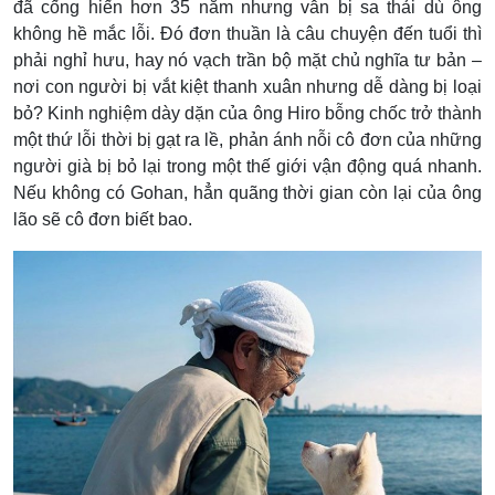
đã cống hiến hơn 35 năm nhưng vẫn bị sa thải dù ông
không hề mắc lỗi. Đó đơn thuần là câu chuyện đến tuổi thì
phải nghỉ hưu, hay nó vạch trần bộ mặt chủ nghĩa tư bản –
nơi con người bị vắt kiệt thanh xuân nhưng dễ dàng bị loại
bỏ? Kinh nghiệm dày dặn của ông Hiro bỗng chốc trở thành
một thứ lỗi thời bị gạt ra lề, phản ánh nỗi cô đơn của những
người già bị bỏ lại trong một thế giới vận động quá nhanh.
Nếu không có Gohan, hẳn quãng thời gian còn lại của ông
lão sẽ cô đơn biết bao.