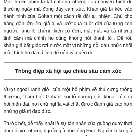
Mỗi thước phim là lát cắt của những câu chuyện bình dị,
thường ngày mà đong đầy cảm xúc. Khán giả bị kéo vào
hành trình của Gohan một cách rất đỗi tự nhiên. Chú chó
trắng dần lớn lên, già đi và lướt qua cuộc đời của từng con
người, lặng lẽ chứng kiến cô đơn, mất mát và cả những
tình cảm mà chính họ cũng không nói thành lời. Để rồi,
khán giả bất giác rơi nước mắt vì những nỗi đau nhức nhối
mà chính họ đã cố tình đè nén và quên đi.
Thông điệp xã hội tạo chiều sâu cảm xúc
Vượt ngoài ranh giới của một bộ phim về thú cưng thông
thường, “Tạm biệt Gohan” soi tỏ những góc khuất của xã
hội hiện đại, nơi chủ nghĩa vật chất được đánh giá cao hơn
những giá trị đạo đức.
Trước hết, dễ thấy nhất là sự tàn nhẫn của guồng quay thời
đại đối với những người già như ông Hiro. Người kĩ sư già