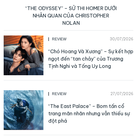
“THE ODYSSEY” – SỬ THI HOMER DƯỚI
NHÃN QUAN CỦA CHRISTOPHER
NOLAN
30/07/2026
REVIEW
“Chó Hoang Và Xương” – Sự kết hợp
ngọt đến “tan chảy” của Trương
Tịnh Nghi và Tống Uy Long
27/07/2026
REVIEW
“The East Palace” – Bom tấn cổ
trang mãn nhãn nhưng vẫn thiếu sự
đột phá