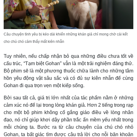
Câu chuyện tình yêu bị kéo dài khiến những khán giả chỉ mong chờ cái kết
cho chú chó cảm thấy mất kiên nhẫn
Tuy nhiên, nếu chấp nhận bỏ qua những điều chưa tốt về
cấu trúc, “Tạm biệt Gohan” vẫn là một trải nghiệm đáng thử.
Bộ phim sẽ là một phương thuốc chữa lành cho những tâm
hồn yêu động vật sâu sắc và có đủ sự kiên nhẫn để cùng
Gohan đi qua trọn vẹn một kiếp sống.
Bởi sau tất cả, giá trị lớn nhất của tác phẩm nằm ở những
cảm xúc nó để lại trong lòng khán giả. Hơn 2 tiếng trong rạp
cho một bộ phim không cố gắng giáo điều về lòng nhân
đạo, nó chỉ giúp khơi dậy phần trắc ẩn mềm yếu nhất trong
mỗi chúng ta. Bước ra từ câu chuyện của chú chó nhỏ
Gohan, ta bất giác tìm được câu trả lời cho nỗi băn khoăn