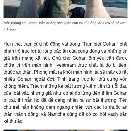
Nếu không có Gohan, hẳn quãng thời gian còn lại của ông lão Hiro sẽ cô đơn
biết bao
Hơn thế, trạm cứu hộ động vật trong “Tạm biệt Gohan” phê
phán trò trục lợi từ lòng trắc ẩn của cộng đồng và những tin
giả trên mạng xã hội. Chú chó Gohan ốm yếu cần được
chữa trị trên màn hình livestream thực chất là do bị tiêm
thuốc an thần. Phóng mắt ra khỏi màn hình, ta sẽ thấy có rất
nhiều Gohan ngoài đời. Tình trạng trục lợi thú cưng vốn
không hiếm. Trách những kẻ bất lương kiếm tiền từ nỗi đau
của loài vật, nhưng giá như có ai đó từng đến thăm Gohan
ở trại, thì hẳn họ đã dễ dàng nhận ra sự bất thường. Tên
chủ trại hẳn không dám ngang nhiên vứt các lọ thuốc an
thần thành đống, và Namcha cũng đã có cơ hội vạch trần
kẻ thủ ác.