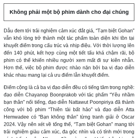
Không phải một bộ phim dành cho đại chúng
Dẫu đem tới trải nghiệm cảm xúc đắt giá, “Tạm biệt Gohan”
vẫn khó lòng trở thành một tác phẩm toàn diện khi tồn tại
khuyết điểm trong cấu trúc và nhịp điệu. Với thời lượng lên
đến 140 phút, kết hợp cùng một tiết tấu khá chậm rãi, bộ
phim có thể khiến nhiều người xem mất đi sự kiên nhẫn.
Hơn thế, việc bộ phim được nhào nặn bởi ba vị đạo diễn
khác nhau mang lại cả ưu điểm lẫn khuyết điểm.
Điểm cộng là cả ba vị đạo diễn đều có tiếng tăm trong nghề:
đạo diễn Chayanop Boonprakob với tác phẩm “Yêu nhầm
bạn thân” nổi tiếng, đạo diễn Nattawut Poonpiriya đã thành
công với bộ phim “Thiên tài bất hảo” và đạo diễn Atta
Hemwadee có “Bạn không thân” từng tranh giải ở Oscar
2024. Vậy nên xét về tổng thể, “Tạm biệt Gohan” mang tới
trải nghiệm giàu cảm xúc, đa góc nhìn và có tính mới trong