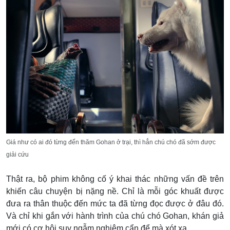
Giá như có ai đó từng đến thăm Gohan ở trại, thì hẳn chú chó đã sớm được
giải cứu
Thật ra, bộ phim không cố ý khai thác những vấn đề trên
khiến câu chuyện bị nặng nề. Chỉ là mỗi góc khuất được
đưa ra thân thuộc đến mức ta đã từng đọc được ở đâu đó.
Và chỉ khi gắn với hành trình của chú chó Gohan, khán giả
mới có cơ hội suy ngẫm nghiêm cẩn để mà xót xa.