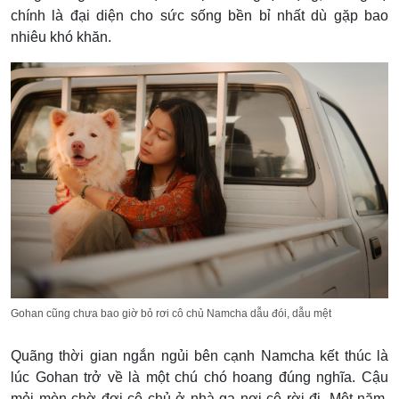
chính là đại diện cho sức sống bền bỉ nhất dù gặp bao
nhiêu khó khăn.
Gohan cũng chưa bao giờ bỏ rơi cô chủ Namcha dẫu đói, dẫu mệt
Quãng thời gian ngắn ngủi bên cạnh Namcha kết thúc là
lúc Gohan trở về là một chú chó hoang đúng nghĩa. Cậu
mỏi mòn chờ đợi cô chủ ở nhà ga nơi cô rời đi. Một năm,