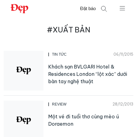
Chuyển
Đặt báo
đến
nội
Tìm
dung
#XUẤT BẢN
kiếm
cho:
06/11/2015
TIN TỨC
Khách sạn BVLGARI Hotel &
Residences London “lột xác” dưới
bàn tay nghệ thuật
28/12/2013
REVIEW
Một vé đi tuổi thơ cùng mèo ú
Doraemon