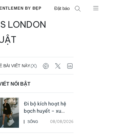
Đặt báo
ENTLEMEN BY ĐẸP
ES LONDON
HUẬT
Ẻ BÀI VIẾT NÀY
VIẾT NỔI BẬT
Đi bộ kích hoạt hệ
bạch huyết – xu
hướng tập luyện đơn
08/08/2026
SỐNG
giản ai cũng có thể
bắt đầu