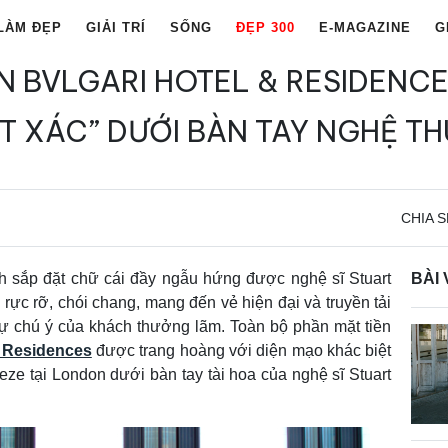
LÀM ĐẸP
GIẢI TRÍ
SỐNG
ĐẸP 300
E-MAGAZINE
G
N BVLGARI HOTEL & RESIDENC
T XÁC” DƯỚI BÀN TAY NGHỆ T
CHIA S
 sắp đặt chữ cái đầy ngẫu hứng được nghệ sĩ Stuart
BÀI 
ực rỡ, chói chang, mang đến vẻ hiện đại và truyền tải
 sự chú ý của khách thưởng lãm. Toàn bộ phần mặt tiền
 Residences
được trang hoàng với diện mạo khác biệt
eze tại London dưới bàn tay tài hoa của nghệ sĩ Stuart