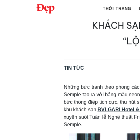
Chuyển
THỜI TRANG
đến
nội
KHÁCH SẠ
Tìm
dung
kiếm
“LỘ
cho:
TIN TỨC
Những bức tranh theo phong cách
Semple tạo ra với bảng màu neon r
bức thông điệp tích cực, thu hút
khu khách sạn
BVLGARI Hotel &
xuyên suốt Tuần lễ Nghệ thuật Fri
Semple.