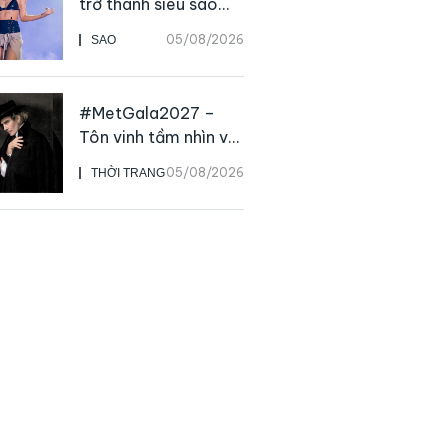
trở thành siêu sao
solo, ngoại trừ hát
05/08/2026
SAO
live
#MetGala2027 –
Tôn vinh tầm nhìn và
sức ảnh hưởng sâu
05/08/2026
THỜI TRANG
rộng của NTK John
Galliano