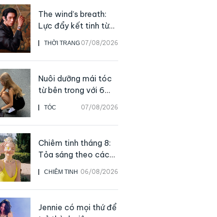
The wind’s breath:
Lực đẩy kết tinh từ
sự kiên định
07/08/2026
THỜI TRANG
Nuôi dưỡng mái tóc
từ bên trong với 6
thực phẩm giàu
07/08/2026
TÓC
dưỡng chất
Chiêm tinh tháng 8:
Tỏa sáng theo cách
của chính mình
06/08/2026
CHIÊM TINH
Jennie có mọi thứ để