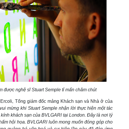
hẩm được nghệ sĩ
Stuart Semple tỉ mẩn chăm chút
in Ercoli, Tổng giám đốc mảng Khách sạn và Nhà ở của
 vui mừng khi Stuart Semple nhận lời thực hiện một tác
 kính khách sạn của BVLGARI tại London. Đây là nơi lý
 phẩm hội họa. BVLGARI luôn mong muốn đóng góp cho
ộng quảng bá văn hoá và sự kiện lần này đã đáp ứng