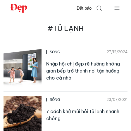
Chuyển
Đặt báo
đến
nội
Tìm
dung
#TỦ LẠNH
kiếm
cho:
27/12/2024
SỐNG
Nhập hội chị đẹp rẽ hướng không
gian bếp trở thành nơi tận hưởng
cho cả nhà
23/07/2021
SỐNG
7 cách khử mùi hôi tủ lạnh nhanh
chóng