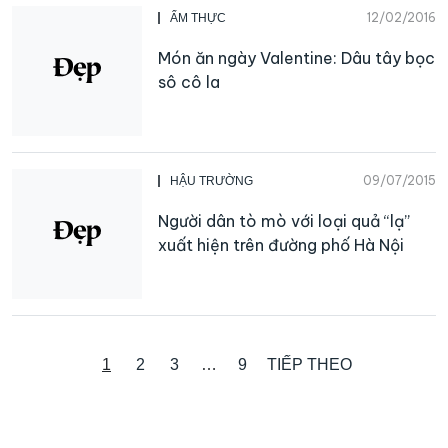
12/02/2016
ẨM THỰC
Món ăn ngày Valentine: Dâu tây bọc
sô cô la
09/07/2015
HẬU TRƯỜNG
Người dân tò mò với loại quả “lạ”
xuất hiện trên đường phố Hà Nội
1
2
3
…
9
TIẾP THEO