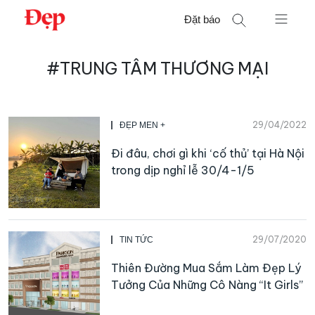
Chuyển
Đặt báo
đến
nội
Tìm
dung
#TRUNG TÂM THƯƠNG MẠI
kiếm
cho:
29/04/2022
ĐẸP MEN +
Đi đâu, chơi gì khi ‘cố thủ’ tại Hà Nội
trong dịp nghỉ lễ 30/4-1/5
29/07/2020
TIN TỨC
Thiên Đường Mua Sắm Làm Đẹp Lý
Tưởng Của Những Cô Nàng “It Girls”