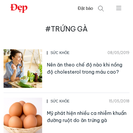
Chuyển
Đặt báo
đến
nội
Tìm
dung
#TRỨNG GÀ
kiếm
cho:
08/05/2019
SỨC KHỎE
Nên ăn theo chế độ nào khi nồng
độ cholesterol trong máu cao?
15/05/2018
SỨC KHỎE
Mỹ phát hiện nhiều ca nhiễm khuẩn
đường ruột do ăn trứng gà