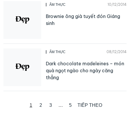
10/12/2014
ẨM THỰC
Brownie ông già tuyết đón Giáng
sinh
08/12/2014
ẨM THỰC
Dark chocolate madeleines – món
quà ngọt ngào cho ngày căng
thẳng
1
2
3
…
5
TIẾP THEO