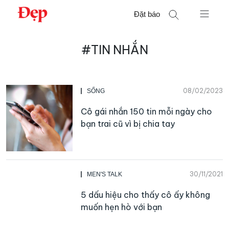
Chuyển
Đặt báo
đến
nội
Tìm
dung
#TIN NHẮN
kiếm
cho:
08/02/2023
SỐNG
Cô gái nhắn 150 tin mỗi ngày cho
bạn trai cũ vì bị chia tay
30/11/2021
MEN'S TALK
5 dấu hiệu cho thấy cô ấy không
muốn hẹn hò với bạn